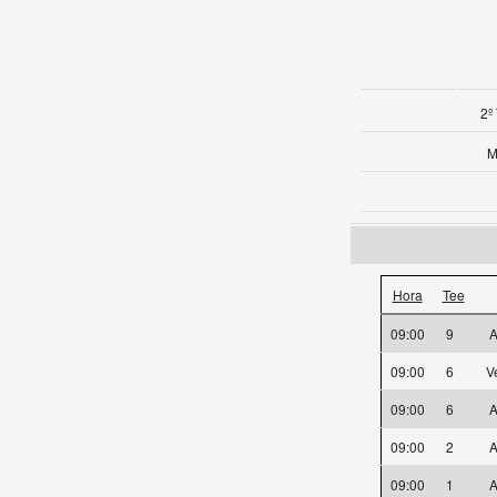
2º
M
Hora
Tee
09:00
9
A
09:00
6
V
09:00
6
A
09:00
2
A
09:00
1
A