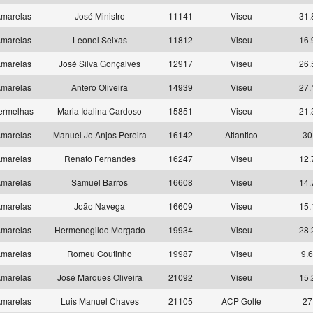
marelas
José Ministro
11141
Viseu
31.
marelas
Leonel Seixas
11812
Viseu
16.
marelas
José Silva Gonçalves
12917
Viseu
26.
marelas
Antero Oliveira
14939
Viseu
27.
ermelhas
Maria Idalina Cardoso
15851
Viseu
21.
marelas
Manuel Jo Anjos Pereira
16142
Atlantico
30
marelas
Renato Fernandes
16247
Viseu
12.
marelas
Samuel Barros
16608
Viseu
14.
marelas
João Navega
16609
Viseu
15.
marelas
Hermenegildo Morgado
19934
Viseu
28.
marelas
Romeu Coutinho
19987
Viseu
9.6
marelas
José Marques Oliveira
21092
Viseu
15.
marelas
Luis Manuel Chaves
21105
ACP Golfe
27