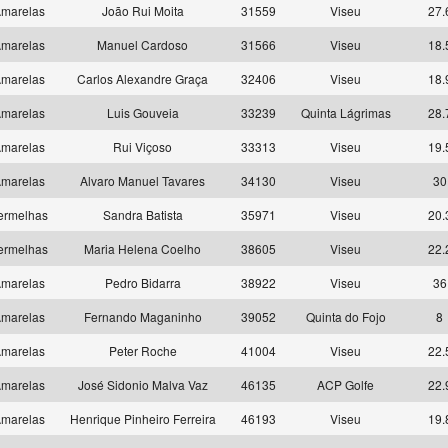
marelas
João Rui Moita
31559
Viseu
27.
marelas
Manuel Cardoso
31566
Viseu
18.
marelas
Carlos Alexandre Graça
32406
Viseu
18.
marelas
Luis Gouveia
33239
Quinta Lágrimas
28.
marelas
Rui Viçoso
33313
Viseu
19.
marelas
Alvaro Manuel Tavares
34130
Viseu
30
ermelhas
Sandra Batista
35971
Viseu
20.
ermelhas
Maria Helena Coelho
38605
Viseu
22.
marelas
Pedro Bidarra
38922
Viseu
36
marelas
Fernando Maganinho
39052
Quinta do Fojo
8
marelas
Peter Roche
41004
Viseu
22.
marelas
José Sidonio Malva Vaz
46135
ACP Golfe
22.
marelas
Henrique Pinheiro Ferreira
46193
Viseu
19.