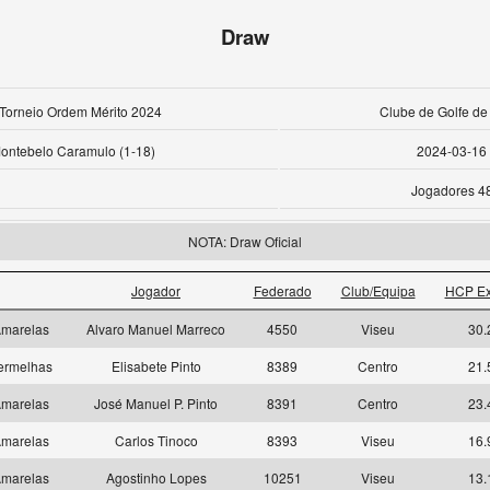
Draw
 Torneio Ordem Mérito 2024
Clube de Golfe de
ontebelo Caramulo (1-18)
2024-03-16
Jogadores 4
NOTA: Draw Oficial
Jogador
Federado
Club/Equipa
HCP Ex
marelas
Alvaro Manuel Marreco
4550
Viseu
30.
ermelhas
Elisabete Pinto
8389
Centro
21.
marelas
José Manuel P. Pinto
8391
Centro
23.
marelas
Carlos Tinoco
8393
Viseu
16.
marelas
Agostinho Lopes
10251
Viseu
13.