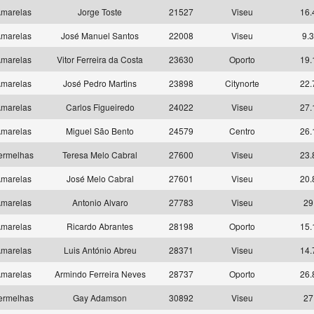
marelas
Jorge Toste
21527
Viseu
16.
marelas
José Manuel Santos
22008
Viseu
9.3
marelas
Vitor Ferreira da Costa
23630
Oporto
19.
marelas
José Pedro Martins
23898
Citynorte
22.
marelas
Carlos Figueiredo
24022
Viseu
27.
marelas
Miguel São Bento
24579
Centro
26.
ermelhas
Teresa Melo Cabral
27600
Viseu
23.
marelas
José Melo Cabral
27601
Viseu
20.
marelas
Antonio Alvaro
27783
Viseu
29
marelas
Ricardo Abrantes
28198
Oporto
15.
marelas
Luis António Abreu
28371
Viseu
14.
marelas
Armindo Ferreira Neves
28737
Oporto
26.
ermelhas
Gay Adamson
30892
Viseu
27