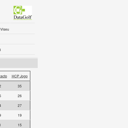
 Viseu
8
acto
HCP Jogo
2
35
5
26
4
27
9
19
1
15