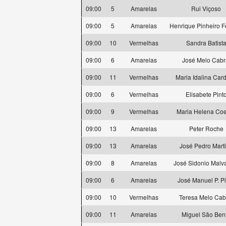
09:00
5
Amarelas
Rui Viçoso
09:00
5
Amarelas
Henrique Pinheiro Fe
09:00
10
Vermelhas
Sandra Batist
09:00
6
Amarelas
José Melo Cabr
09:00
11
Vermelhas
Maria Idalina Car
09:00
6
Vermelhas
Elisabete Pint
09:00
9
Vermelhas
Maria Helena Co
09:00
13
Amarelas
Peter Roche
09:00
13
Amarelas
José Pedro Mart
09:00
8
Amarelas
José Sidonio Malv
09:00
6
Amarelas
José Manuel P. P
09:00
10
Vermelhas
Teresa Melo Cab
09:00
11
Amarelas
Miguel São Ben