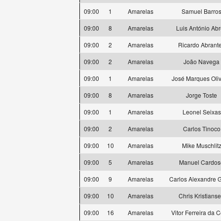
09:00
1
Amarelas
Samuel Barro
09:00
8
Amarelas
Luis António Ab
09:00
2
Amarelas
Ricardo Abrant
09:00
2
Amarelas
João Navega
09:00
1
Amarelas
José Marques Oliv
09:00
8
Amarelas
Jorge Toste
09:00
1
Amarelas
Leonel Seixas
09:00
2
Amarelas
Carlos Tinoco
09:00
10
Amarelas
Mike Muschlit
09:00
5
Amarelas
Manuel Cardos
09:00
9
Amarelas
Carlos Alexandre 
09:00
10
Amarelas
Chris Kristians
09:00
16
Amarelas
Vitor Ferreira da 