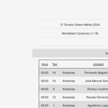
2º Torneio Ordem Mérito 2024
Montebelo Caramulo (1-18)
N
Hora
Tee
Jogador
09:00
16
Amarelas
Fernando Magani
09:00
16
Amarelas
José Manuel San
09:00
9
Amarelas
Romeu Coutin
09:00
13
Amarelas
Renato Fernand
09:00
1
Amarelas
Agostinho Lop