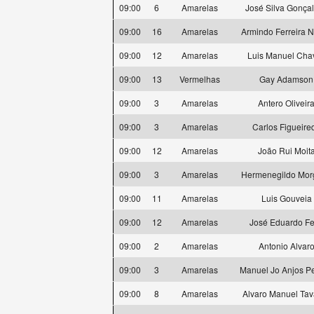
09:00
6
Amarelas
José Silva Gonça
09:00
16
Amarelas
Armindo Ferreira 
09:00
12
Amarelas
Luis Manuel Cha
09:00
13
Vermelhas
Gay Adamson
09:00
3
Amarelas
Antero Oliveir
09:00
3
Amarelas
Carlos Figueire
09:00
12
Amarelas
João Rui Moit
09:00
3
Amarelas
Hermenegildo Mor
09:00
11
Amarelas
Luis Gouveia
09:00
12
Amarelas
José Eduardo Fe
09:00
2
Amarelas
Antonio Alvar
09:00
3
Amarelas
Manuel Jo Anjos Pe
09:00
8
Amarelas
Alvaro Manuel Tav