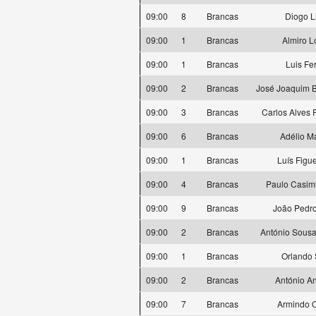
09:00
8
Brancas
Diogo 
09:00
1
Brancas
Almiro L
09:00
1
Brancas
Luis Fe
09:00
2
Brancas
José Joaquim B
09:00
3
Brancas
Carlos Alves 
09:00
6
Brancas
Adélio Ma
09:00
1
Brancas
Luís Figu
09:00
4
Brancas
Paulo Casim
09:00
9
Brancas
João Pedro
09:00
2
Brancas
António Sousa
09:00
1
Brancas
Orlando 
09:00
2
Brancas
António A
09:00
7
Brancas
Armindo 