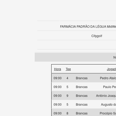
FARMÁCIA PADRÃO DA LÉGUA MidWee
Citygolf
N
Hora
Tee
Jogad
09:00
4
Brancas
Pedro Ataí
09:00
5
Brancas
Paulo Pe
09:00
9
Brancas
António Joaqu
09:00
5
Brancas
Augusto da
09:00
8
Brancas
Procópio 