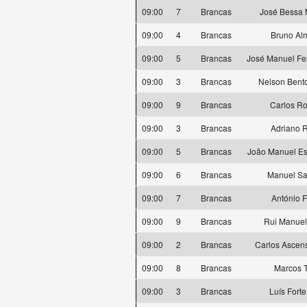
09:00
7
Brancas
José Bessa 
09:00
4
Brancas
Bruno Al
09:00
5
Brancas
José Manuel Fer
09:00
3
Brancas
Nelson Bento
09:00
9
Brancas
Carlos R
09:00
3
Brancas
Adriano 
09:00
5
Brancas
João Manuel Esp
09:00
6
Brancas
Manuel S
09:00
7
Brancas
António F
09:00
9
Brancas
Rui Manue
09:00
2
Brancas
Carlos Ascens
09:00
8
Brancas
Marcos T
09:00
3
Brancas
Luís Forte