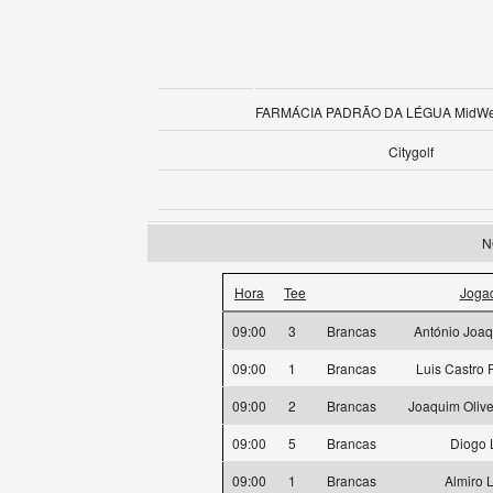
FARMÁCIA PADRÃO DA LÉGUA MidWee
Citygolf
N
Hora
Tee
Joga
09:00
3
Brancas
António Joaq
09:00
1
Brancas
Luis Castro
09:00
2
Brancas
Joaquim Oliv
09:00
5
Brancas
Diogo 
09:00
1
Brancas
Almiro 