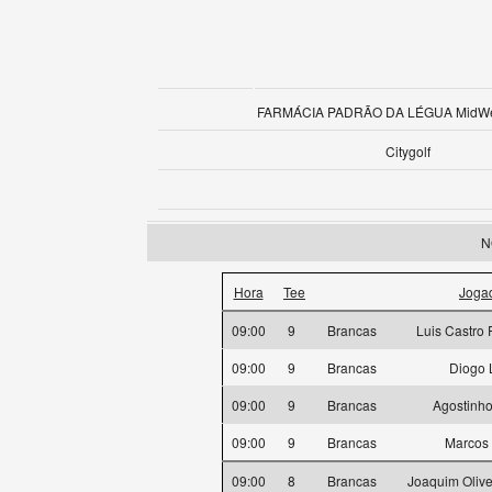
FARMÁCIA PADRÃO DA LÉGUA MidWee
Citygolf
N
Hora
Tee
Joga
09:00
9
Brancas
Luis Castro
09:00
9
Brancas
Diogo 
09:00
9
Brancas
Agostinho
09:00
9
Brancas
Marcos 
09:00
8
Brancas
Joaquim Oliv