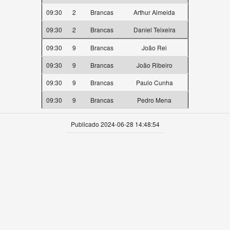
09:30
2
Brancas
Arthur Almeida
09:30
2
Brancas
Daniel Teixeira
09:30
9
Brancas
João Rei
09:30
9
Brancas
João Ribeiro
09:30
9
Brancas
Paulo Cunha
09:30
9
Brancas
Pedro Mena
Publicado 2024-06-28 14:48:54