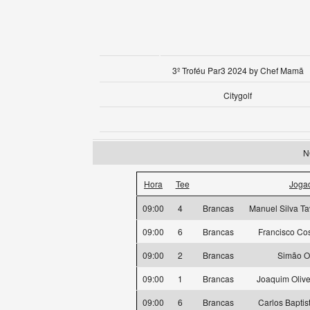
3º Troféu Par3 2024 by Chef Mamã
Citygolf
N
Hora
Tee
Joga
09:00
4
Brancas
Manuel Silva Ta
09:00
6
Brancas
Francisco Co
09:00
2
Brancas
Simão Ol
09:00
1
Brancas
Joaquim Oliv
09:00
6
Brancas
Carlos Baptis