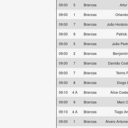
09:00
5
Brancas
Artur
09:00
1
Brancas
Orlando
09:00
7
Brancas
João Horácio
09:00
9
Brancas
Patrick
09:00
5
Brancas
João Pedr
09:00
2
Brancas
Benjamim
09:00
7
Brancas
Damião Cos
09:00
7
Brancas
Telmo 
09:00
8
Brancas
Diogo 
09:10
4 A
Brancas
Alice Cost
09:00
9
Brancas
Marc C
09:10
4 A
Brancas
Tiago A
09:00
1
Brancas
Álvaro Antune