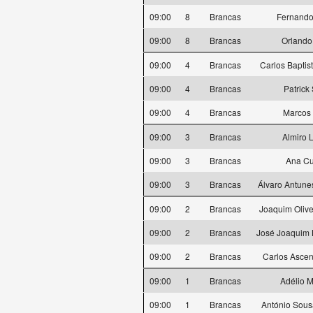
09:00
8
Brancas
Fernando
09:00
8
Brancas
Orlando
09:00
4
Brancas
Carlos Baptis
09:00
4
Brancas
Patrick 
09:00
4
Brancas
Marcos 
09:00
3
Brancas
Almiro 
09:00
3
Brancas
Ana C
09:00
3
Brancas
Álvaro Antune
09:00
2
Brancas
Joaquim Oliv
09:00
2
Brancas
José Joaquim 
09:00
2
Brancas
Carlos Ascen
09:00
1
Brancas
Adélio M
09:00
1
Brancas
António Sous