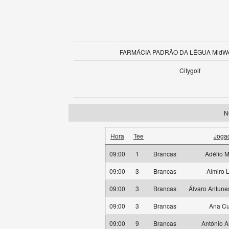
FARMÁCIA PADRÃO DA LÉGUA MidWee
Citygolf
N
Hora
Tee
Joga
09:00
1
Brancas
Adélio M
09:00
3
Brancas
Almiro 
09:00
3
Brancas
Álvaro Antune
09:00
3
Brancas
Ana C
09:00
9
Brancas
António 