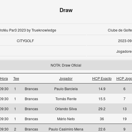
Draw
Troféu Par3 2023 by Trueknowledge
Clube de Golfe
CITYGOLF
2023-09
Jogadore
NOTA: Draw Oficial
Hora
Tee
Jogador
HCP Exacto
HCP Jog
09:30
1
Brancas
Paulo Barciela
14.9
6
09:30
1
Brancas
Tomás Rente
15.5
7
09:30
1
Brancas
Orlando Silva
29.2
13
09:30
1
Brancas
Mário Neto
36
19
09:30
2
Brancas
Paulo Casimiro Mena
22.6
9