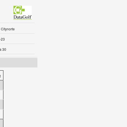
 Citynorte
-23
s 30
o