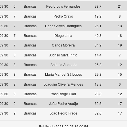
09:30
6
Brancas
Pedro Luís Fernandes
38.7
21
09:30
7
Brancas
Pedro Cravo
19.9
8
09:30
7
Brancas
Carlos Alves Rodrigues
25.1
13
09:30
7
Brancas
Diogo Lima
40.8
18
09:30
7
Brancas
Carlos Moreira
34.9
19
09:30
8
Brancas
Afonso Silva Pinto
14.4
7
09:30
8
Brancas
António Andrade
25.2
12
09:30
8
Brancas
Maria Manuel Sá Lopes
29.3
15
09:30
9
Brancas
Joaquim Oliveira Mendes
13.8
6
09:30
9
Brancas
Yoshishige Okai
28.8
12
09:30
9
Brancas
João Pedro Araújo
32.5
17
09:30
9
Brancas
João Pedro Frade
32.6
17
Publicado 2023-09-23 16:00:54