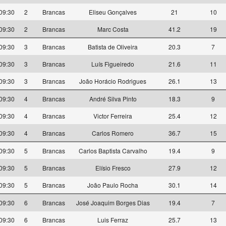
09:30
2
Brancas
Eliseu Gonçalves
21
10
09:30
2
Brancas
Marc Costa
41.2
19
09:30
3
Brancas
Batista de Oliveira
20.3
7
09:30
3
Brancas
Luís Figueiredo
21.6
11
09:30
3
Brancas
João Horácio Rodrigues
26.1
13
09:30
4
Brancas
André Silva Pinto
18.3
9
09:30
4
Brancas
Victor Ferreira
25.4
12
09:30
4
Brancas
Carlos Romero
36.7
15
09:30
5
Brancas
Carlos Baptista Carvalho
19.4
9
09:30
5
Brancas
Elísio Fresco
27.9
12
09:30
5
Brancas
João Paulo Rocha
30.1
14
09:30
6
Brancas
José Joaquim Borges Dias
19.4
7
09:30
6
Brancas
Luis Ferraz
25.7
13