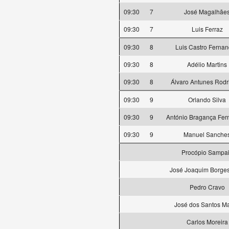
09:30
7
José Magalhãe
09:30
7
Luis Ferraz
09:30
8
Luis Castro Ferna
09:30
8
Adélio Martins
09:30
8
Álvaro Antunes Rodr
09:30
9
Orlando Silva
09:30
9
António Bragança Fe
09:30
9
Manuel Sanche
Procópio Sampa
José Joaquim Borges
Pedro Cravo
José dos Santos Ma
Carlos Moreira