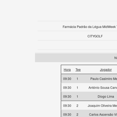
Farmácia Padrão da Légua MidWeek 
CITYGOLF
N
Hora
Tee
Jogador
09:30
1
Paulo Casimiro M
09:30
1
António Sousa Carv
09:30
1
Diogo Lima
09:30
2
Joaquim Oliveira M
09:30
2
Carlos Ascensão Vi