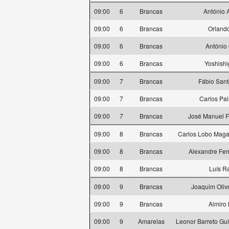
09:00
6
Brancas
António 
09:00
6
Brancas
Orlando
09:00
6
Brancas
António
09:00
6
Brancas
Yoshishi
09:00
7
Brancas
Fábio Sant
09:00
7
Brancas
Carlos Pai
09:00
7
Brancas
José Manuel F
09:00
8
Brancas
Carlos Lobo Maga
09:00
8
Brancas
Alexandre Ferr
09:00
8
Brancas
Luís R
09:00
9
Brancas
Joaquim Oliv
09:00
9
Brancas
Almiro
09:00
9
Amarelas
Leonor Barreto Gu