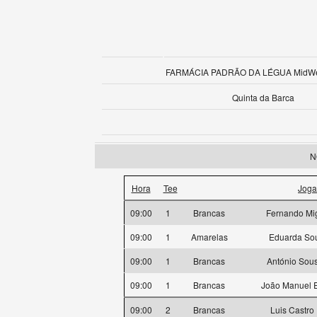
FARMÁCIA PADRÃO DA LÉGUA MidWee
Quinta da Barca
N
Hora
Tee
Joga
09:00
1
Brancas
Fernando Mig
09:00
1
Amarelas
Eduarda Sou
09:00
1
Brancas
António Sou
09:00
1
Brancas
João Manuel E
09:00
2
Brancas
Luis Castro