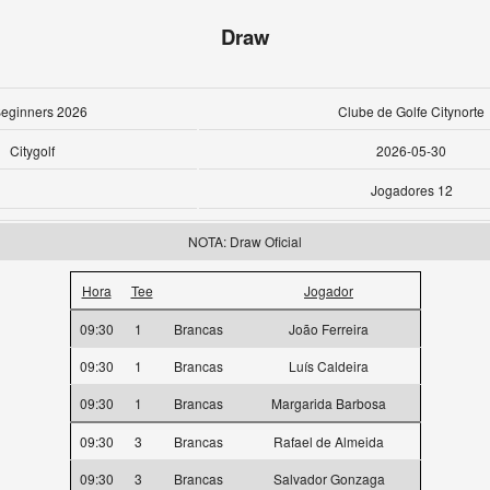
Draw
Beginners 2026
Clube de Golfe Citynorte
Citygolf
2026-05-30
Jogadores 12
NOTA: Draw Oficial
Hora
Tee
Jogador
09:30
1
Brancas
João Ferreira
09:30
1
Brancas
Luís Caldeira
09:30
1
Brancas
Margarida Barbosa
09:30
3
Brancas
Rafael de Almeida
09:30
3
Brancas
Salvador Gonzaga