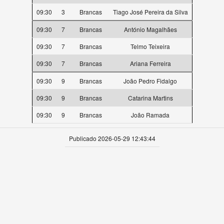
09:30
3
Brancas
Tiago José Pereira da Silva
09:30
7
Brancas
António Magalhães
09:30
7
Brancas
Telmo Teixeira
09:30
7
Brancas
Ariana Ferreira
09:30
9
Brancas
João Pedro Fidalgo
09:30
9
Brancas
Catarina Martins
09:30
9
Brancas
João Ramada
Publicado 2026-05-29 12:43:44