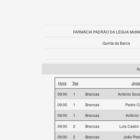
FARMÁCIA PADRÃO DA LÉGUA MidWee
Quinta da Barca
N
Hora
Tee
Joga
09:00
1
Brancas
António Sou
09:00
1
Brancas
Pedro C
09:00
1
Brancas
António
09:00
2
Brancas
Luis Castro
09:00
2
Brancas
João Ped