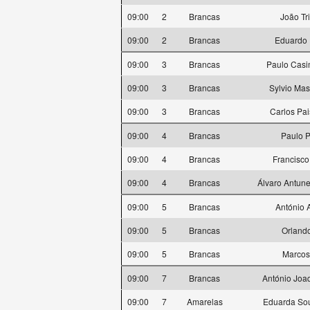
09:00
2
Brancas
João Tr
09:00
2
Brancas
Eduardo 
09:00
3
Brancas
Paulo Casi
09:00
3
Brancas
Sylvio Ma
09:00
3
Brancas
Carlos Pai
09:00
4
Brancas
Paulo P
09:00
4
Brancas
Francisco
09:00
4
Brancas
Álvaro Antun
09:00
5
Brancas
António 
09:00
5
Brancas
Orlando
09:00
5
Brancas
Marcos
09:00
7
Brancas
António Joa
09:00
7
Amarelas
Eduarda Sou