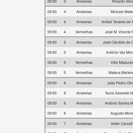
09:00
3
Amarelas
Ricardo Silv
09:00
4
Amarelas
Michael Walk
09:00
4
Amarelas
Anibal Tavares de 
09:00
4
Vermelhas
José M. Vicente F
09:00
5
Amarelas
José Cândido de O
09:00
5
Amarelas
António Vaz Mon
09:00
5
Vermelhas
Vítor Madurei
09:00
5
Vermelhas
Mateus Martele
09:00
6
Amarelas
João Pedro Oliv
09:00
6
Amarelas
Nuno Azevedo N
09:00
6
Amarelas
António Santos M
09:00
6
Amarelas
Augusto Mora
09:00
7
Amarelas
Valter Carval