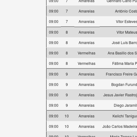
09:00
7
Amarelas
Gennaro Carlo Pu
09:00
7
Amarelas
António Cost
09:00
7
Amarelas
Vitor Esteve
09:00
8
Amarelas
Vitor Mateu
09:00
8
Amarelas
José Luís Barr
09:00
8
Vermelhas
Ana Basilio dos 
09:00
8
Vermelhas
Fátima Maria P
09:00
9
Amarelas
Francisco Freire 
09:00
9
Amarelas
Bogdan Furund
09:00
9
Amarelas
Jesus Javier Rastro
09:00
9
Amarelas
Diego Jaramil
09:00
10
Amarelas
Keiichi Tanigu
09:00
10
Amarelas
João Carlos Madeira
09:00
10
Vermelhas
Maria Teresa L