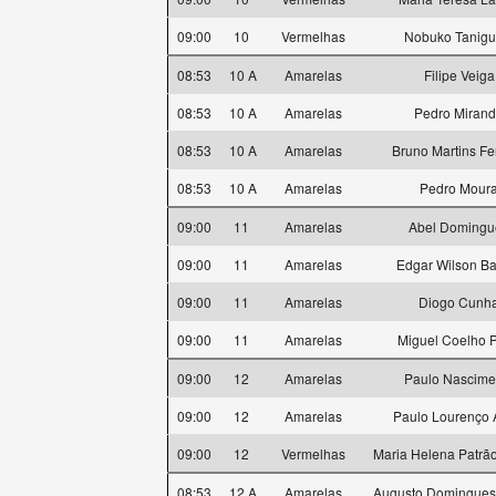
09:00
10
Vermelhas
Nobuko Tanigu
08:53
10 A
Amarelas
Filipe Veiga
08:53
10 A
Amarelas
Pedro Miran
08:53
10 A
Amarelas
Bruno Martins Fer
08:53
10 A
Amarelas
Pedro Mour
09:00
11
Amarelas
Abel Domingu
09:00
11
Amarelas
Edgar Wilson Ba
09:00
11
Amarelas
Diogo Cunh
09:00
11
Amarelas
Miguel Coelho P
09:00
12
Amarelas
Paulo Nascime
09:00
12
Amarelas
Paulo Lourenço 
09:00
12
Vermelhas
Maria Helena Patrão
08:53
12 A
Amarelas
Augusto Domingues