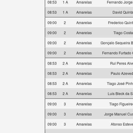
08:53
1 A
Amarelas
Fernando Jorge
08:53
1 A
Amarelas
David Quint
09:00
2
Amarelas
Frederico Quin
09:00
2
Amarelas
Tiago Costa
09:00
2
Amarelas
Gonçalo Sequeira B
09:00
2
Amarelas
Fernando Furtado
08:53
2 A
Amarelas
Rui Peres Alv
08:53
2 A
Amarelas
Paulo Azeve
08:53
2 A
Amarelas
Tiago José Pinh
08:53
2 A
Amarelas
Luis Bleck da S
09:00
3
Amarelas
Tiago Figueir
09:00
3
Amarelas
Jorge Manuel Cus
09:00
3
Amarelas
Afonso Estev