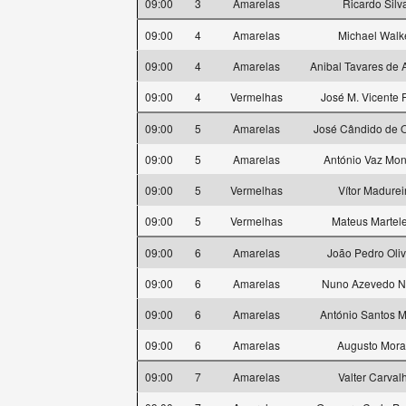
09:00
3
Amarelas
Ricardo Silv
09:00
4
Amarelas
Michael Walk
09:00
4
Amarelas
Anibal Tavares de 
09:00
4
Vermelhas
José M. Vicente F
09:00
5
Amarelas
José Cândido de O
09:00
5
Amarelas
António Vaz Mon
09:00
5
Vermelhas
Vítor Madurei
09:00
5
Vermelhas
Mateus Martele
09:00
6
Amarelas
João Pedro Oliv
09:00
6
Amarelas
Nuno Azevedo N
09:00
6
Amarelas
António Santos M
09:00
6
Amarelas
Augusto Mora
09:00
7
Amarelas
Valter Carval