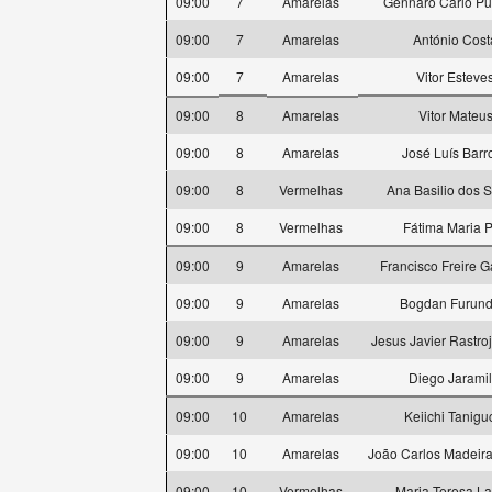
09:00
7
Amarelas
Gennaro Carlo Pu
09:00
7
Amarelas
António Cost
09:00
7
Amarelas
Vitor Esteve
09:00
8
Amarelas
Vitor Mateu
09:00
8
Amarelas
José Luís Barr
09:00
8
Vermelhas
Ana Basilio dos 
09:00
8
Vermelhas
Fátima Maria P
09:00
9
Amarelas
Francisco Freire 
09:00
9
Amarelas
Bogdan Furund
09:00
9
Amarelas
Jesus Javier Rastro
09:00
9
Amarelas
Diego Jaramil
09:00
10
Amarelas
Keiichi Tanigu
09:00
10
Amarelas
João Carlos Madeira
09:00
10
Vermelhas
Maria Teresa L