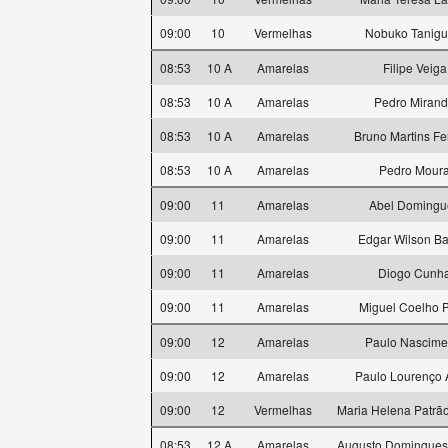
09:00
10
Vermelhas
Nobuko Tanigu
08:53
10 A
Amarelas
Filipe Veiga
08:53
10 A
Amarelas
Pedro Miran
08:53
10 A
Amarelas
Bruno Martins Fer
08:53
10 A
Amarelas
Pedro Mour
09:00
11
Amarelas
Abel Domingu
09:00
11
Amarelas
Edgar Wilson Ba
09:00
11
Amarelas
Diogo Cunh
09:00
11
Amarelas
Miguel Coelho P
09:00
12
Amarelas
Paulo Nascime
09:00
12
Amarelas
Paulo Lourenço 
09:00
12
Vermelhas
Maria Helena Patrão
08:53
12 A
Amarelas
Augusto Domingues