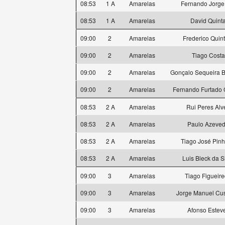
08:53
1 A
Amarelas
Fernando Jorge
08:53
1 A
Amarelas
David Quint
09:00
2
Amarelas
Frederico Quin
09:00
2
Amarelas
Tiago Costa
09:00
2
Amarelas
Gonçalo Sequeira B
09:00
2
Amarelas
Fernando Furtado
08:53
2 A
Amarelas
Rui Peres Alv
08:53
2 A
Amarelas
Paulo Azeve
08:53
2 A
Amarelas
Tiago José Pinh
08:53
2 A
Amarelas
Luis Bleck da S
09:00
3
Amarelas
Tiago Figueir
09:00
3
Amarelas
Jorge Manuel Cus
09:00
3
Amarelas
Afonso Estev