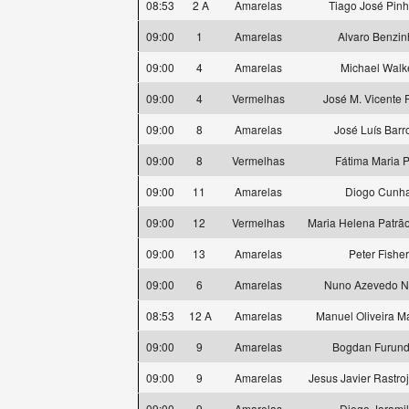
08:53
2 A
Amarelas
Tiago José Pinh
09:00
1
Amarelas
Alvaro Benzin
09:00
4
Amarelas
Michael Walk
09:00
4
Vermelhas
José M. Vicente F
09:00
8
Amarelas
José Luís Barr
09:00
8
Vermelhas
Fátima Maria P
09:00
11
Amarelas
Diogo Cunh
09:00
12
Vermelhas
Maria Helena Patrão
09:00
13
Amarelas
Peter Fisher
09:00
6
Amarelas
Nuno Azevedo N
08:53
12 A
Amarelas
Manuel Oliveira M
09:00
9
Amarelas
Bogdan Furund
09:00
9
Amarelas
Jesus Javier Rastro
09:00
9
Amarelas
Diego Jaramil