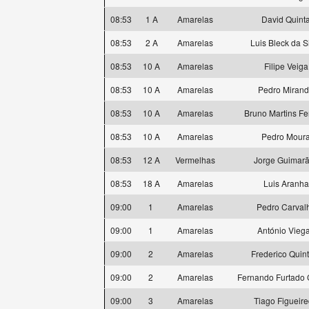
08:53
1 A
Amarelas
David Quint
08:53
2 A
Amarelas
Luis Bleck da S
08:53
10 A
Amarelas
Filipe Veiga
08:53
10 A
Amarelas
Pedro Miran
08:53
10 A
Amarelas
Bruno Martins Fer
08:53
10 A
Amarelas
Pedro Mour
08:53
12 A
Vermelhas
Jorge Guimar
08:53
18 A
Amarelas
Luis Aranha
09:00
1
Amarelas
Pedro Carval
09:00
1
Amarelas
António Vieg
09:00
2
Amarelas
Frederico Quin
09:00
2
Amarelas
Fernando Furtado
09:00
3
Amarelas
Tiago Figueir