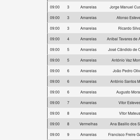
09:00
3
Amarelas
Jorge Manuel Cus
09:00
3
Amarelas
Afonso Estev
09:00
3
Amarelas
Ricardo Silv
09:00
4
Amarelas
Anibal Tavares de 
09:00
5
Amarelas
José Cândido de O
09:00
5
Amarelas
António Vaz Mon
09:00
6
Amarelas
João Pedro Oliv
09:00
6
Amarelas
António Santos M
09:00
6
Amarelas
Augusto Mora
09:00
7
Amarelas
Vitor Esteve
09:00
8
Amarelas
Vitor Mateu
09:00
8
Vermelhas
Ana Basilio dos 
09:00
9
Amarelas
Francisco Freire 