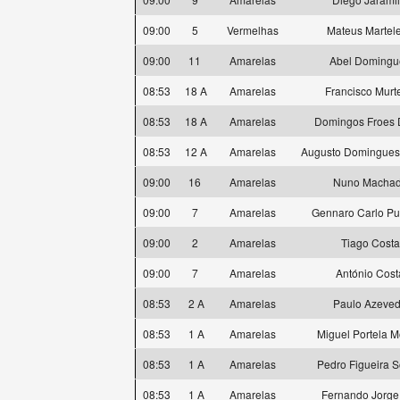
09:00
5
Vermelhas
Mateus Martele
09:00
11
Amarelas
Abel Domingu
08:53
18 A
Amarelas
Francisco Murt
08:53
18 A
Amarelas
Domingos Froes 
08:53
12 A
Amarelas
Augusto Domingues
09:00
16
Amarelas
Nuno Macha
09:00
7
Amarelas
Gennaro Carlo Pu
09:00
2
Amarelas
Tiago Costa
09:00
7
Amarelas
António Cost
08:53
2 A
Amarelas
Paulo Azeve
08:53
1 A
Amarelas
Miguel Portela M
08:53
1 A
Amarelas
Pedro Figueira S
08:53
1 A
Amarelas
Fernando Jorge