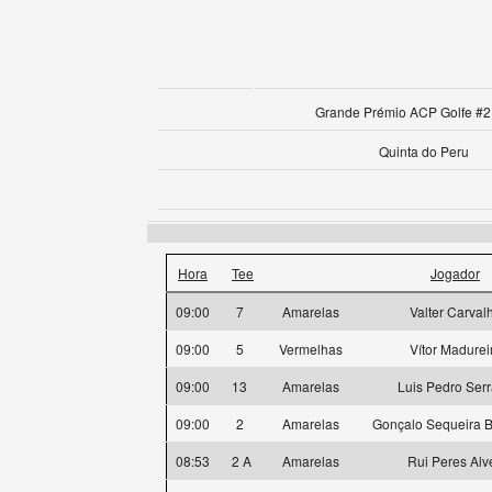
Grande Prémio ACP Golfe #2 
Quinta do Peru
Hora
Tee
Jogador
09:00
7
Amarelas
Valter Carval
09:00
5
Vermelhas
Vítor Madurei
09:00
13
Amarelas
Luis Pedro Ser
09:00
2
Amarelas
Gonçalo Sequeira B
08:53
2 A
Amarelas
Rui Peres Alv