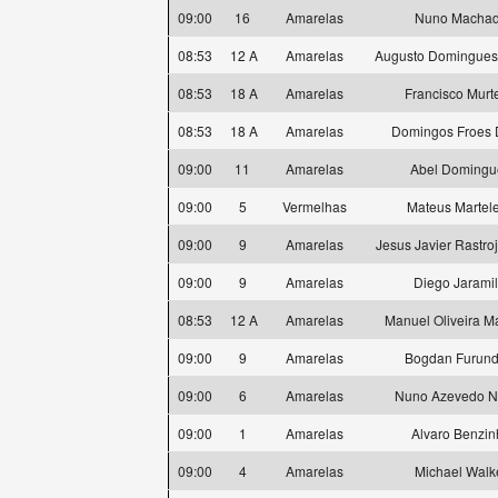
09:00
16
Amarelas
Nuno Macha
08:53
12 A
Amarelas
Augusto Domingues
08:53
18 A
Amarelas
Francisco Murt
08:53
18 A
Amarelas
Domingos Froes 
09:00
11
Amarelas
Abel Domingu
09:00
5
Vermelhas
Mateus Martele
09:00
9
Amarelas
Jesus Javier Rastro
09:00
9
Amarelas
Diego Jaramil
08:53
12 A
Amarelas
Manuel Oliveira M
09:00
9
Amarelas
Bogdan Furund
09:00
6
Amarelas
Nuno Azevedo N
09:00
1
Amarelas
Alvaro Benzin
09:00
4
Amarelas
Michael Walk