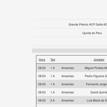
Grande Prémio ACP Golfe #2 
Quinta do Peru
Hora
Tee
Jogador
08:53
1 A
Amarelas
Miguel Portela M
08:53
1 A
Amarelas
Pedro Figueira S
08:53
1 A
Amarelas
Fernando Jorge
08:53
1 A
Amarelas
David Quint
08:53
2 A
Amarelas
Luis Bleck da S