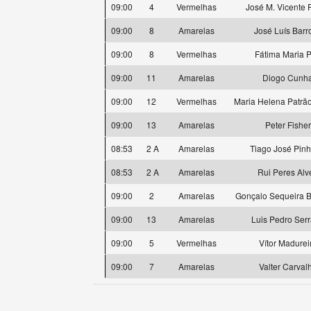
09:00
4
Vermelhas
José M. Vicente F
09:00
8
Amarelas
José Luís Barr
09:00
8
Vermelhas
Fátima Maria P
09:00
11
Amarelas
Diogo Cunh
09:00
12
Vermelhas
Maria Helena Patrão
09:00
13
Amarelas
Peter Fisher
08:53
2 A
Amarelas
Tiago José Pinh
08:53
2 A
Amarelas
Rui Peres Alv
09:00
2
Amarelas
Gonçalo Sequeira B
09:00
13
Amarelas
Luis Pedro Ser
09:00
5
Vermelhas
Vítor Madurei
09:00
7
Amarelas
Valter Carval