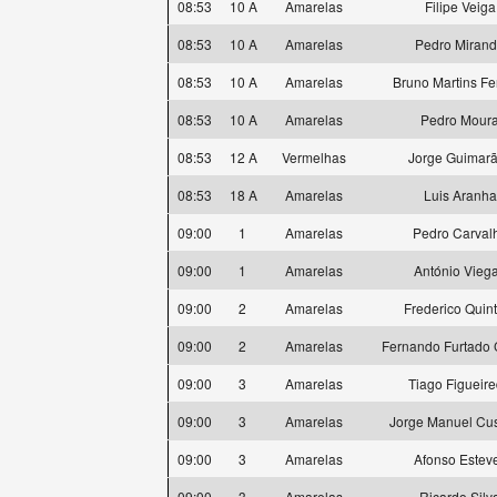
08:53
10 A
Amarelas
Filipe Veiga
08:53
10 A
Amarelas
Pedro Miran
08:53
10 A
Amarelas
Bruno Martins Fer
08:53
10 A
Amarelas
Pedro Mour
08:53
12 A
Vermelhas
Jorge Guimar
08:53
18 A
Amarelas
Luis Aranha
09:00
1
Amarelas
Pedro Carval
09:00
1
Amarelas
António Vieg
09:00
2
Amarelas
Frederico Quin
09:00
2
Amarelas
Fernando Furtado
09:00
3
Amarelas
Tiago Figueir
09:00
3
Amarelas
Jorge Manuel Cus
09:00
3
Amarelas
Afonso Estev
09:00
3
Amarelas
Ricardo Silv