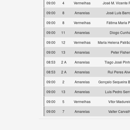
09:00
4
Vermelhas
José M. Vicente F
09:00
8
Amarelas
José Luís Barr
09:00
8
Vermelhas
Fátima Maria P
09:00
11
Amarelas
Diogo Cunh
09:00
12
Vermelhas
Maria Helena Patrão
09:00
13
Amarelas
Peter Fisher
08:53
2 A
Amarelas
Tiago José Pinh
08:53
2 A
Amarelas
Rui Peres Alv
09:00
2
Amarelas
Gonçalo Sequeira B
09:00
13
Amarelas
Luis Pedro Ser
09:00
5
Vermelhas
Vítor Madurei
09:00
7
Amarelas
Valter Carval