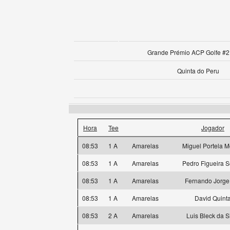
Grande Prémio ACP Golfe #2 
Quinta do Peru
Hora
Tee
Jogador
08:53
1 A
Amarelas
Miguel Portela M
08:53
1 A
Amarelas
Pedro Figueira S
08:53
1 A
Amarelas
Fernando Jorge
08:53
1 A
Amarelas
David Quint
08:53
2 A
Amarelas
Luis Bleck da S