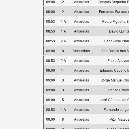
09:00
2
Amarelas
Gonçalo Sequeira B
09:00
2
Amarelas
Fernando Furtado
08:53
1 A
Amarelas
Pedro Figueira S
08:53
1 A
Amarelas
David Quint
08:53
2 A
Amarelas
Tiago José Pinh
09:00
8
Vermelhas
Ana Basilio dos 
08:53
2 A
Amarelas
Paulo Azeve
09:00
14
Amarelas
Eduardo Capello 
09:00
3
Amarelas
Jorge Manuel Cus
09:00
3
Amarelas
Afonso Estev
09:00
5
Amarelas
José Cândido de O
08:53
1 A
Amarelas
Fernando Jorge
09:00
8
Amarelas
Vitor Mateu
09:00
9
Amarelas
Diego Jaramil