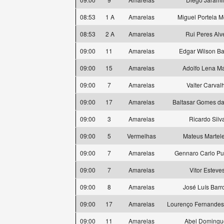
08:53
1 A
Amarelas
Miguel Portela M
08:53
2 A
Amarelas
Rui Peres Alv
09:00
11
Amarelas
Edgar Wilson Ba
09:00
15
Amarelas
Adolfo Lena Ma
09:00
7
Amarelas
Valter Carval
09:00
17
Amarelas
Baltasar Gomes da
09:00
3
Amarelas
Ricardo Silv
09:00
5
Vermelhas
Mateus Martele
09:00
7
Amarelas
Gennaro Carlo Pu
09:00
7
Amarelas
Vitor Esteve
09:00
8
Amarelas
José Luís Barr
09:00
17
Amarelas
Lourenço Fernande
09:00
11
Amarelas
Abel Domingu