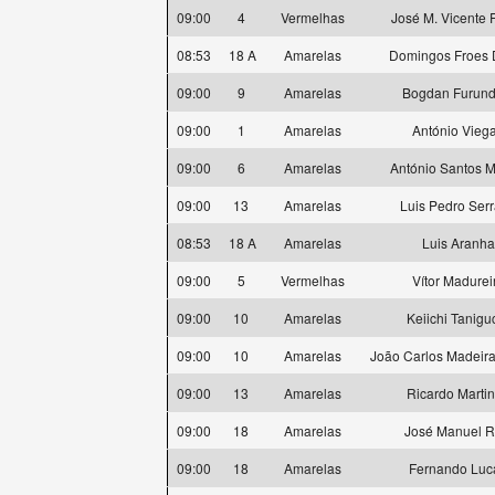
09:00
4
Vermelhas
José M. Vicente F
08:53
18 A
Amarelas
Domingos Froes 
09:00
9
Amarelas
Bogdan Furund
09:00
1
Amarelas
António Vieg
09:00
6
Amarelas
António Santos M
09:00
13
Amarelas
Luis Pedro Ser
08:53
18 A
Amarelas
Luis Aranha
09:00
5
Vermelhas
Vítor Madurei
09:00
10
Amarelas
Keiichi Tanigu
09:00
10
Amarelas
João Carlos Madeira
09:00
13
Amarelas
Ricardo Marti
09:00
18
Amarelas
José Manuel R
09:00
18
Amarelas
Fernando Luc