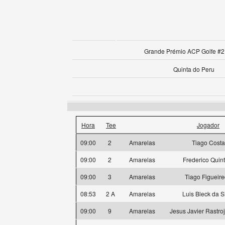
Grande Prémio ACP Golfe #2 
Quinta do Peru
Hora
Tee
Jogador
09:00
2
Amarelas
Tiago Costa
09:00
2
Amarelas
Frederico Quin
09:00
3
Amarelas
Tiago Figueir
08:53
2 A
Amarelas
Luis Bleck da S
09:00
9
Amarelas
Jesus Javier Rastro