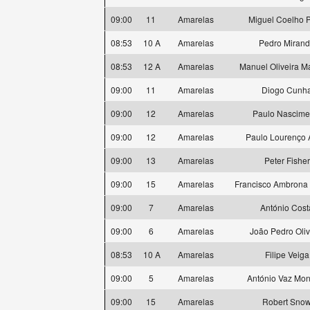
09:00
11
Amarelas
Miguel Coelho P
08:53
10 A
Amarelas
Pedro Miran
08:53
12 A
Amarelas
Manuel Oliveira M
09:00
11
Amarelas
Diogo Cunh
09:00
12
Amarelas
Paulo Nascime
09:00
12
Amarelas
Paulo Lourenço 
09:00
13
Amarelas
Peter Fisher
09:00
15
Amarelas
Francisco Ambrona 
09:00
7
Amarelas
António Cost
09:00
6
Amarelas
João Pedro Oliv
08:53
10 A
Amarelas
Filipe Veiga
09:00
5
Amarelas
António Vaz Mon
09:00
15
Amarelas
Robert Sno