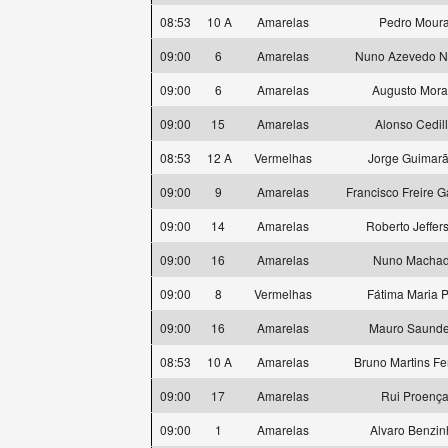
08:53
10 A
Amarelas
Pedro Mour
09:00
6
Amarelas
Nuno Azevedo N
09:00
6
Amarelas
Augusto Mora
09:00
15
Amarelas
Alonso Cedil
08:53
12 A
Vermelhas
Jorge Guimar
09:00
9
Amarelas
Francisco Freire 
09:00
14
Amarelas
Roberto Jeffer
09:00
16
Amarelas
Nuno Macha
09:00
8
Vermelhas
Fátima Maria P
09:00
16
Amarelas
Mauro Saunde
08:53
10 A
Amarelas
Bruno Martins Fer
09:00
17
Amarelas
Rui Proenç
09:00
1
Amarelas
Alvaro Benzin