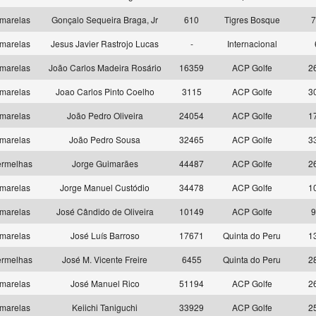
marelas
Gonçalo Sequeira Braga, Jr
610
Tigres Bosque
7
marelas
Jesus Javier Rastrojo Lucas
-
Internacional
marelas
João Carlos Madeira Rosário
16359
ACP Golfe
2
marelas
Joao Carlos Pinto Coelho
3115
ACP Golfe
3
marelas
João Pedro Oliveira
24054
ACP Golfe
1
marelas
João Pedro Sousa
32465
ACP Golfe
3
rmelhas
Jorge Guimarães
44487
ACP Golfe
2
marelas
Jorge Manuel Custódio
34478
ACP Golfe
1
marelas
José Cândido de Oliveira
10149
ACP Golfe
9
marelas
José Luís Barroso
17671
Quinta do Peru
1
rmelhas
José M. Vicente Freire
6455
Quinta do Peru
2
marelas
José Manuel Rico
51194
ACP Golfe
2
marelas
Keiichi Taniguchi
33929
ACP Golfe
2