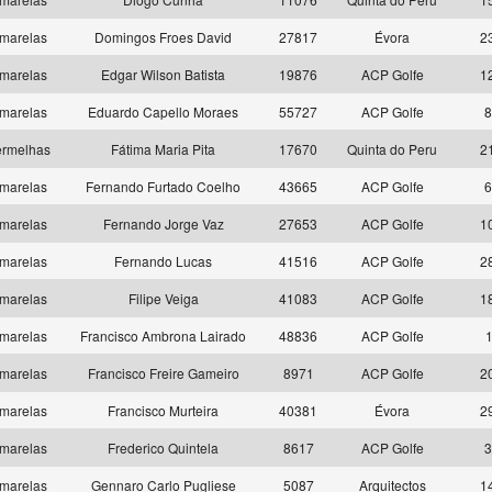
marelas
Domingos Froes David
27817
Évora
2
marelas
Edgar Wilson Batista
19876
ACP Golfe
1
marelas
Eduardo Capello Moraes
55727
ACP Golfe
8
rmelhas
Fátima Maria Pita
17670
Quinta do Peru
2
marelas
Fernando Furtado Coelho
43665
ACP Golfe
6
marelas
Fernando Jorge Vaz
27653
ACP Golfe
1
marelas
Fernando Lucas
41516
ACP Golfe
2
marelas
Filipe Veiga
41083
ACP Golfe
1
marelas
Francisco Ambrona Lairado
48836
ACP Golfe
marelas
Francisco Freire Gameiro
8971
ACP Golfe
2
marelas
Francisco Murteira
40381
Évora
2
marelas
Frederico Quintela
8617
ACP Golfe
3
marelas
Gennaro Carlo Pugliese
5087
Arquitectos
1