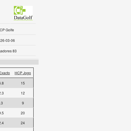
CP Golfe
26-03-06
gadores 83
Exacto
HCP Jogo
4.8
15
2.3
12
.3
9
9.5
20
2.4
24