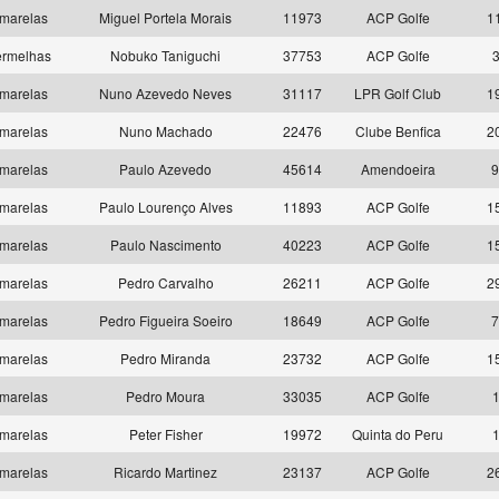
marelas
Miguel Portela Morais
11973
ACP Golfe
1
rmelhas
Nobuko Taniguchi
37753
ACP Golfe
marelas
Nuno Azevedo Neves
31117
LPR Golf Club
1
marelas
Nuno Machado
22476
Clube Benfica
2
marelas
Paulo Azevedo
45614
Amendoeira
9
marelas
Paulo Lourenço Alves
11893
ACP Golfe
1
marelas
Paulo Nascimento
40223
ACP Golfe
1
marelas
Pedro Carvalho
26211
ACP Golfe
2
marelas
Pedro Figueira Soeiro
18649
ACP Golfe
7
marelas
Pedro Miranda
23732
ACP Golfe
1
marelas
Pedro Moura
33035
ACP Golfe
marelas
Peter Fisher
19972
Quinta do Peru
marelas
Ricardo Martinez
23137
ACP Golfe
2