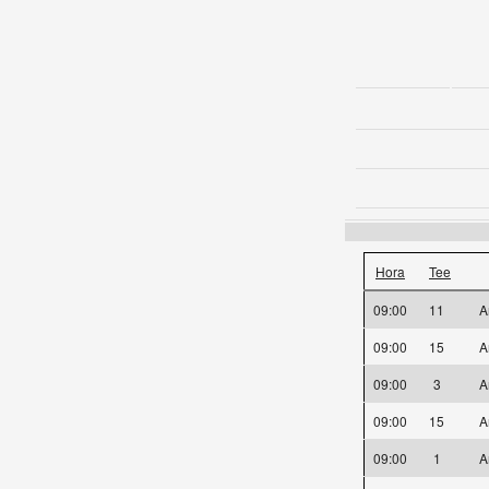
Hora
Tee
09:00
11
A
09:00
15
A
09:00
3
A
09:00
15
A
09:00
1
A