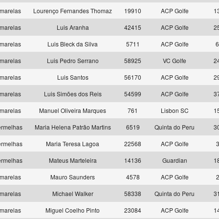
marelas
Lourenço Fernandes Thomaz
19910
ACP Golfe
1
marelas
Luis Aranha
42415
ACP Golfe
2
marelas
Luis Bleck da Silva
5711
ACP Golfe
6
marelas
Luis Pedro Serrano
58925
VC Golfe
2
marelas
Luis Santos
56170
ACP Golfe
2
marelas
Luis Simões dos Reis
54599
ACP Golfe
3
marelas
Manuel Oliveira Marques
761
Lisbon SC
1
rmelhas
Maria Helena Patrão Martins
6519
Quinta do Peru
3
rmelhas
Maria Teresa Lagoa
22568
ACP Golfe
rmelhas
Mateus Marteleira
14136
Guardian
1
marelas
Mauro Saunders
4578
ACP Golfe
marelas
Michael Walker
58338
Quinta do Peru
3
marelas
Miguel Coelho Pinto
23084
ACP Golfe
1