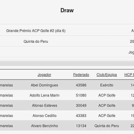
Draw
Grande Prémio ACP Golfe #2 (dia 6)
A
Quinta do Peru
20
Jo
Jogador
Federado
Club/Equipa
HCP 
marelas
Abel Domingues
43586
Exército
1
marelas
Adolfo Lena Marin
51080
ACP Golfe
1
marelas
Afonso Esteves
30049
ACP Golfe
9
marelas
Alonso Cedillo
43383
ACP Golfe
1
marelas
Alvaro Benzinho
13134
Quinta do Peru
2