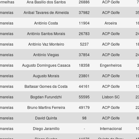
rmelhas
Ana Basilio dos Santos
26886
ACP Golfe
7
marelas
Anibal Tavares de Almeida
37982
ACP Golfe
3
marelas
António Costa
11904
Aroeira
1
marelas
António Santos Morais
26783
ACP Golfe
2
marelas
António Vaz Monteiro
5237
ACP Golfe
1
marelas
António Viegas
37854
ACP Golfe
2
marelas
Augusto Domingues Casaca
18358
Engenheiros
marelas
Augusto Morais
23801
ACP Golfe
1
marelas
Baltasar Gomes da Costa
44161
ACP Golfe
1
marelas
Bogdan Furundzhi
55595
Lisbon SC
2
marelas
Bruno Martins Ferreira
49179
ACP Golfe
2
marelas
David Quinta
98
ACP Golfe
8
marelas
Diego Jaramillo
-
Internacional
1
marelas
Diogo Cunha
11076
Quinta do Peru
1