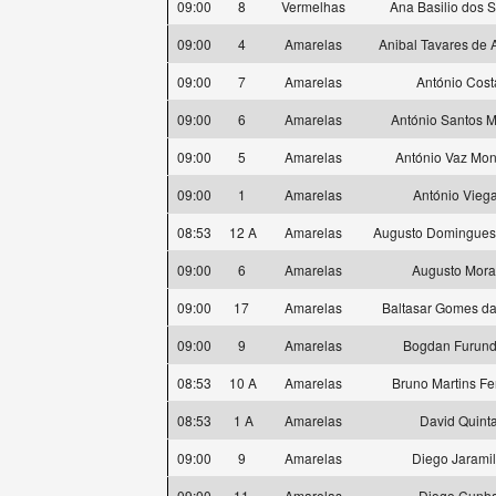
09:00
8
Vermelhas
Ana Basilio dos 
09:00
4
Amarelas
Anibal Tavares de 
09:00
7
Amarelas
António Cost
09:00
6
Amarelas
António Santos M
09:00
5
Amarelas
António Vaz Mon
09:00
1
Amarelas
António Vieg
08:53
12 A
Amarelas
Augusto Domingues
09:00
6
Amarelas
Augusto Mora
09:00
17
Amarelas
Baltasar Gomes da
09:00
9
Amarelas
Bogdan Furund
08:53
10 A
Amarelas
Bruno Martins Fer
08:53
1 A
Amarelas
David Quint
09:00
9
Amarelas
Diego Jaramil
09:00
11
Amarelas
Diogo Cunh