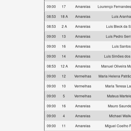
09:00
17
Amarelas
Lourenço Fernande
08:53
18 A
Amarelas
Luis Aranha
08:53
2 A
Amarelas
Luis Bleck da S
09:00
13
Amarelas
Luis Pedro Ser
09:00
16
Amarelas
Luis Santos
09:00
14
Amarelas
Luis Simões dos
08:53
12 A
Amarelas
Manuel Oliveira M
09:00
12
Vermelhas
Maria Helena Patrão
09:00
10
Vermelhas
Maria Teresa L
09:00
5
Vermelhas
Mateus Martele
09:00
16
Amarelas
Mauro Saunde
09:00
4
Amarelas
Michael Walk
09:00
11
Amarelas
Miguel Coelho P