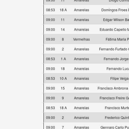
08:53
18 A
Amarelas
Domingos Froes 
09:00
11
Amarelas
Edgar Wilson Ba
09:00
14
Amarelas
Eduardo Capello 
09:00
8
Vermelhas
Fátima Maria P
09:00
2
Amarelas
Fernando Furtado
08:53
1 A
Amarelas
Fernando Jorge
09:00
18
Amarelas
Fernando Luc
08:53
10 A
Amarelas
Filipe Veiga
09:00
15
Amarelas
Francisco Ambrona 
09:00
9
Amarelas
Francisco Freire 
08:53
18 A
Amarelas
Francisco Murt
09:00
2
Amarelas
Frederico Quin
09:00
7
Amarelas
Gennaro Carlo Pu