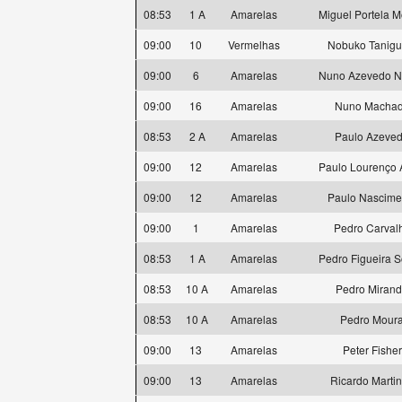
08:53
1 A
Amarelas
Miguel Portela M
09:00
10
Vermelhas
Nobuko Tanigu
09:00
6
Amarelas
Nuno Azevedo N
09:00
16
Amarelas
Nuno Macha
08:53
2 A
Amarelas
Paulo Azeve
09:00
12
Amarelas
Paulo Lourenço 
09:00
12
Amarelas
Paulo Nascime
09:00
1
Amarelas
Pedro Carval
08:53
1 A
Amarelas
Pedro Figueira S
08:53
10 A
Amarelas
Pedro Miran
08:53
10 A
Amarelas
Pedro Mour
09:00
13
Amarelas
Peter Fisher
09:00
13
Amarelas
Ricardo Marti