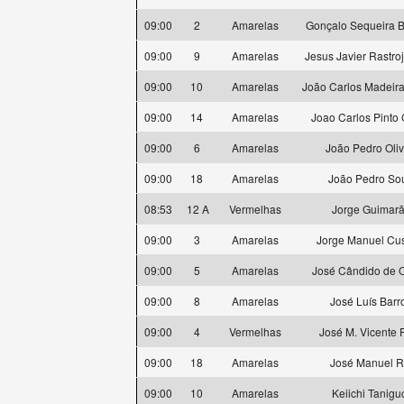
09:00
2
Amarelas
Gonçalo Sequeira B
09:00
9
Amarelas
Jesus Javier Rastro
09:00
10
Amarelas
João Carlos Madeira
09:00
14
Amarelas
Joao Carlos Pinto
09:00
6
Amarelas
João Pedro Oliv
09:00
18
Amarelas
João Pedro So
08:53
12 A
Vermelhas
Jorge Guimar
09:00
3
Amarelas
Jorge Manuel Cus
09:00
5
Amarelas
José Cândido de O
09:00
8
Amarelas
José Luís Barr
09:00
4
Vermelhas
José M. Vicente F
09:00
18
Amarelas
José Manuel R
09:00
10
Amarelas
Keiichi Tanigu