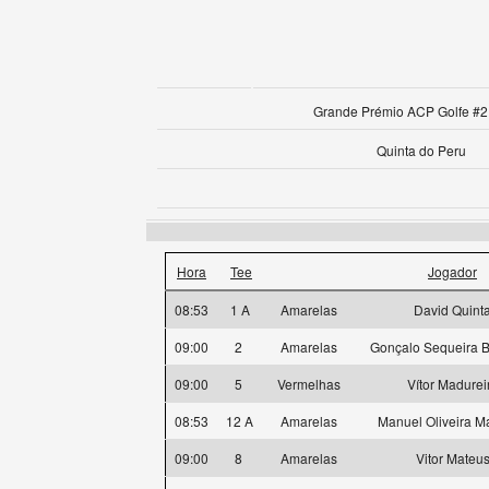
Grande Prémio ACP Golfe #2 
Quinta do Peru
Hora
Tee
Jogador
08:53
1 A
Amarelas
David Quint
09:00
2
Amarelas
Gonçalo Sequeira B
09:00
5
Vermelhas
Vítor Madurei
08:53
12 A
Amarelas
Manuel Oliveira M
09:00
8
Amarelas
Vitor Mateu