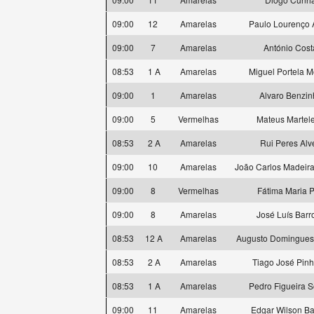
09:00
12
Amarelas
Paulo Lourenço 
09:00
7
Amarelas
António Cost
08:53
1 A
Amarelas
Miguel Portela M
09:00
1
Amarelas
Alvaro Benzin
09:00
5
Vermelhas
Mateus Martele
08:53
2 A
Amarelas
Rui Peres Alv
09:00
10
Amarelas
João Carlos Madeira
09:00
8
Vermelhas
Fátima Maria P
09:00
8
Amarelas
José Luís Barr
08:53
12 A
Amarelas
Augusto Domingues
08:53
2 A
Amarelas
Tiago José Pinh
08:53
1 A
Amarelas
Pedro Figueira S
09:00
11
Amarelas
Edgar Wilson Ba