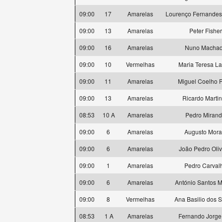
09:00
17
Amarelas
Lourenço Fernande
09:00
13
Amarelas
Peter Fisher
09:00
16
Amarelas
Nuno Macha
09:00
10
Vermelhas
Maria Teresa L
09:00
11
Amarelas
Miguel Coelho P
09:00
13
Amarelas
Ricardo Marti
08:53
10 A
Amarelas
Pedro Miran
09:00
6
Amarelas
Augusto Mora
09:00
6
Amarelas
João Pedro Oliv
09:00
1
Amarelas
Pedro Carval
09:00
6
Amarelas
António Santos M
09:00
8
Vermelhas
Ana Basilio dos 
08:53
1 A
Amarelas
Fernando Jorge