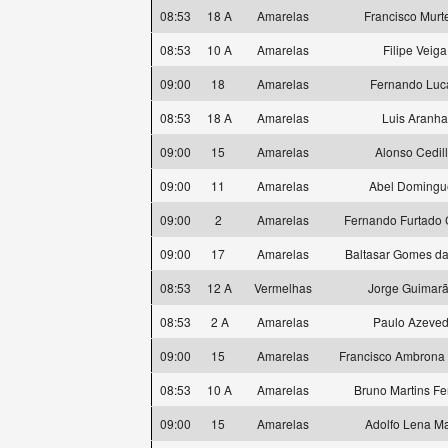
08:53
18 A
Amarelas
Francisco Murt
08:53
10 A
Amarelas
Filipe Veiga
09:00
18
Amarelas
Fernando Luc
08:53
18 A
Amarelas
Luis Aranha
09:00
15
Amarelas
Alonso Cedil
09:00
11
Amarelas
Abel Domingu
09:00
2
Amarelas
Fernando Furtado
09:00
17
Amarelas
Baltasar Gomes da
08:53
12 A
Vermelhas
Jorge Guimar
08:53
2 A
Amarelas
Paulo Azeve
09:00
15
Amarelas
Francisco Ambrona 
08:53
10 A
Amarelas
Bruno Martins Fer
09:00
15
Amarelas
Adolfo Lena Ma