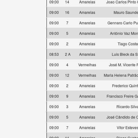
09:00
14
Amarelas
Joao Carlos Pinto
09:00
16
Amarelas
Mauro Saunde
09:00
7
Amarelas
Gennaro Carlo Pu
09:00
5
Amarelas
António Vaz Mon
09:00
2
Amarelas
Tiago Costa
08:53
2 A
Amarelas
Luis Bleck da S
09:00
4
Vermelhas
José M. Vicente F
09:00
12
Vermelhas
Maria Helena Patrão
09:00
2
Amarelas
Frederico Quin
09:00
9
Amarelas
Francisco Freire 
09:00
3
Amarelas
Ricardo Silv
09:00
5
Amarelas
José Cândido de O
09:00
7
Amarelas
Vitor Esteve
09:00
11
Amarelas
Diogo Cunh