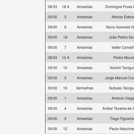
08:53
18 A
Amarelas
Domingos Froes 
09:00
3
Amarelas
Afonso Estev
09:00
6
Amarelas
Nuno Azevedo N
09:00
18
Amarelas
João Pedro So
09:00
7
Amarelas
Valter Carval
08:53
10 A
Amarelas
Pedro Mour
09:00
10
Amarelas
Keiichi Tanigu
09:00
3
Amarelas
Jorge Manuel Cus
09:00
10
Vermelhas
Nobuko Tanigu
09:00
1
Amarelas
António Vieg
09:00
4
Amarelas
Anibal Tavares de 
09:00
3
Amarelas
Tiago Figueir
09:00
12
Amarelas
Paulo Nascime