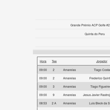
Grande Prémio ACP Golfe #2 
Quinta do Peru
Hora
Tee
Jogador
09:00
2
Amarelas
Tiago Costa
09:00
2
Amarelas
Frederico Quin
09:00
3
Amarelas
Tiago Figueir
09:00
9
Amarelas
Jesus Javier Rastro
08:53
2 A
Amarelas
Luis Bleck da S