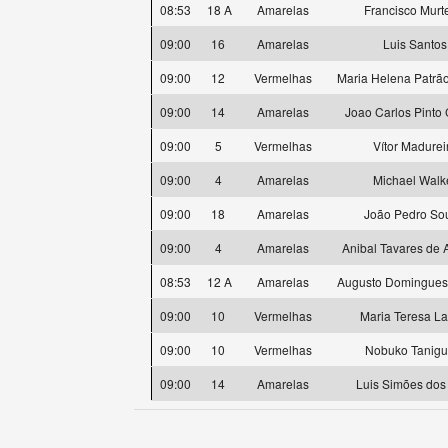
08:53
18 A
Amarelas
Francisco Murt
09:00
16
Amarelas
Luis Santos
09:00
12
Vermelhas
Maria Helena Patrão
09:00
14
Amarelas
Joao Carlos Pinto
09:00
5
Vermelhas
Vítor Madurei
09:00
4
Amarelas
Michael Walk
09:00
18
Amarelas
João Pedro So
09:00
4
Amarelas
Anibal Tavares de 
08:53
12 A
Amarelas
Augusto Domingues
09:00
10
Vermelhas
Maria Teresa L
09:00
10
Vermelhas
Nobuko Tanigu
09:00
14
Amarelas
Luis Simões dos