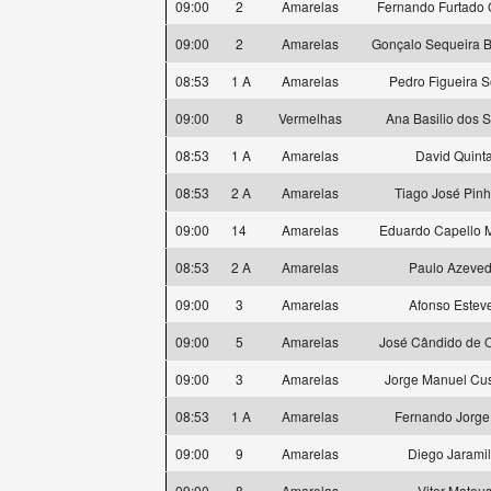
09:00
2
Amarelas
Fernando Furtado
09:00
2
Amarelas
Gonçalo Sequeira B
08:53
1 A
Amarelas
Pedro Figueira S
09:00
8
Vermelhas
Ana Basilio dos 
08:53
1 A
Amarelas
David Quint
08:53
2 A
Amarelas
Tiago José Pinh
09:00
14
Amarelas
Eduardo Capello 
08:53
2 A
Amarelas
Paulo Azeve
09:00
3
Amarelas
Afonso Estev
09:00
5
Amarelas
José Cândido de O
09:00
3
Amarelas
Jorge Manuel Cus
08:53
1 A
Amarelas
Fernando Jorge
09:00
9
Amarelas
Diego Jaramil
09:00
8
Amarelas
Vitor Mateu