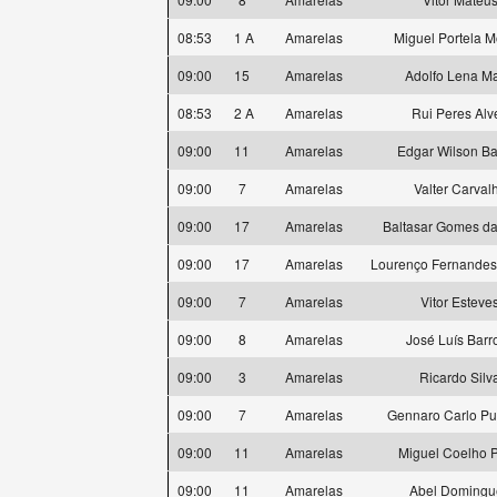
08:53
1 A
Amarelas
Miguel Portela M
09:00
15
Amarelas
Adolfo Lena Ma
08:53
2 A
Amarelas
Rui Peres Alv
09:00
11
Amarelas
Edgar Wilson Ba
09:00
7
Amarelas
Valter Carval
09:00
17
Amarelas
Baltasar Gomes da
09:00
17
Amarelas
Lourenço Fernande
09:00
7
Amarelas
Vitor Esteve
09:00
8
Amarelas
José Luís Barr
09:00
3
Amarelas
Ricardo Silv
09:00
7
Amarelas
Gennaro Carlo Pu
09:00
11
Amarelas
Miguel Coelho P
09:00
11
Amarelas
Abel Domingu