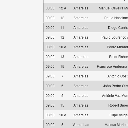
08:53
12 A
Amarelas
Manuel Oliveira M
09:00
12
Amarelas
Paulo Nascime
09:00
11
Amarelas
Diogo Cunh
09:00
12
Amarelas
Paulo Lourenço 
08:53
10 A
Amarelas
Pedro Miran
09:00
13
Amarelas
Peter Fisher
09:00
15
Amarelas
Francisco Ambrona 
09:00
7
Amarelas
António Cost
09:00
6
Amarelas
João Pedro Oliv
09:00
5
Amarelas
António Vaz Mon
09:00
15
Amarelas
Robert Sno
08:53
10 A
Amarelas
Filipe Veiga
09:00
5
Vermelhas
Mateus Martele