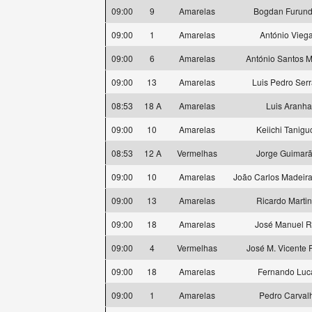
09:00
9
Amarelas
Bogdan Furund
09:00
1
Amarelas
António Vieg
09:00
6
Amarelas
António Santos M
09:00
13
Amarelas
Luis Pedro Ser
08:53
18 A
Amarelas
Luis Aranha
09:00
10
Amarelas
Keiichi Tanigu
08:53
12 A
Vermelhas
Jorge Guimar
09:00
10
Amarelas
João Carlos Madeira
09:00
13
Amarelas
Ricardo Marti
09:00
18
Amarelas
José Manuel R
09:00
4
Vermelhas
José M. Vicente F
09:00
18
Amarelas
Fernando Luc
09:00
1
Amarelas
Pedro Carval