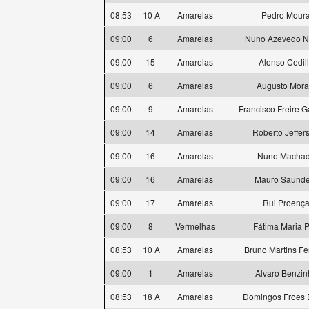
08:53
10 A
Amarelas
Pedro Mour
09:00
6
Amarelas
Nuno Azevedo N
09:00
15
Amarelas
Alonso Cedil
09:00
6
Amarelas
Augusto Mora
09:00
9
Amarelas
Francisco Freire 
09:00
14
Amarelas
Roberto Jeffer
09:00
16
Amarelas
Nuno Macha
09:00
16
Amarelas
Mauro Saunde
09:00
17
Amarelas
Rui Proenç
09:00
8
Vermelhas
Fátima Maria P
08:53
10 A
Amarelas
Bruno Martins Fer
09:00
1
Amarelas
Alvaro Benzin
08:53
18 A
Amarelas
Domingos Froes 