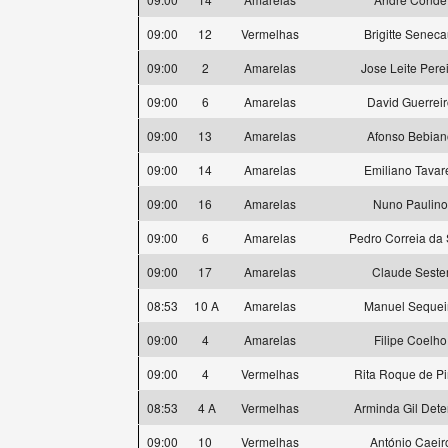
09:00
12
Vermelhas
Brigitte Seneca
09:00
2
Amarelas
Jose Leite Pere
09:00
6
Amarelas
David Guerrei
09:00
13
Amarelas
Afonso Bebian
09:00
14
Amarelas
Emiliano Tavar
09:00
16
Amarelas
Nuno Paulino
09:00
6
Amarelas
Pedro Correia da 
09:00
17
Amarelas
Claude Seste
08:53
10 A
Amarelas
Manuel Sequei
09:00
4
Amarelas
Filipe Coelho
09:00
4
Vermelhas
Rita Roque de P
08:53
4 A
Vermelhas
Arminda Gil Dete
09:00
10
Vermelhas
António Caeir