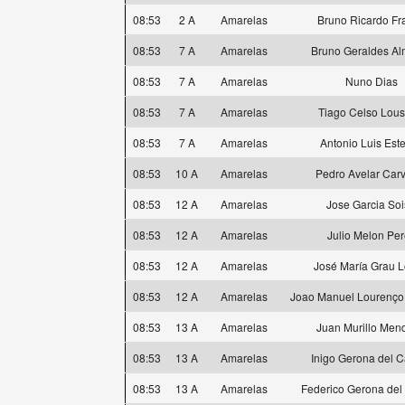
08:53
2 A
Amarelas
Bruno Ricardo Fr
08:53
7 A
Amarelas
Bruno Geraldes Al
08:53
7 A
Amarelas
Nuno Dias
08:53
7 A
Amarelas
Tiago Celso Lou
08:53
7 A
Amarelas
Antonio Luis Est
08:53
10 A
Amarelas
Pedro Avelar Car
08:53
12 A
Amarelas
Jose Garcia So
08:53
12 A
Amarelas
Julio Melon Per
08:53
12 A
Amarelas
José María Grau 
08:53
12 A
Amarelas
Joao Manuel Lourenço
08:53
13 A
Amarelas
Juan Murillo Men
08:53
13 A
Amarelas
Inigo Gerona del 
08:53
13 A
Amarelas
Federico Gerona de