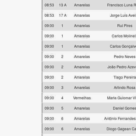
08:53
13 A
Amarelas
Francisco Luna 
08:53
17 A
Amarelas
Jorge Luis Avei
09:00
1
Amarelas
Rui Pires
09:00
1
Amarelas
Carlos Molinell
09:00
1
Amarelas
Carlos Gonçalv
09:00
2
Amarelas
Pedro Neves
09:00
2
Amarelas
João Pedro Aze
09:00
2
Amarelas
Tiago Pereira
09:00
3
Amarelas
Arlindo Rosa
09:00
4
Vermelhas
Maria Guiomar Vi
09:00
5
Amarelas
Daniel Gome
09:00
6
Amarelas
António Fernandes
09:00
6
Amarelas
Diogo Gagean Ca