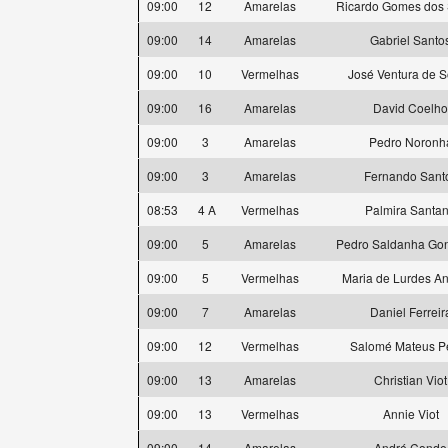
09:00
12
Amarelas
Ricardo Gomes dos 
09:00
14
Amarelas
Gabriel Santo
09:00
10
Vermelhas
José Ventura de 
09:00
16
Amarelas
David Coelho
09:00
3
Amarelas
Pedro Noronh
09:00
3
Amarelas
Fernando Sant
08:53
4 A
Vermelhas
Palmira Santa
09:00
5
Amarelas
Pedro Saldanha Gon
09:00
5
Vermelhas
Maria de Lurdes A
09:00
7
Amarelas
Daniel Ferreir
09:00
12
Vermelhas
Salomé Mateus P
09:00
13
Amarelas
Christian Viot
09:00
13
Vermelhas
Annie Viot
09:00
14
Amarelas
André Conde