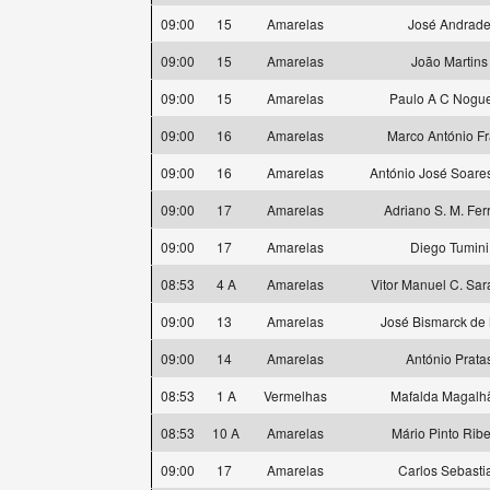
09:00
15
Amarelas
José Andrad
09:00
15
Amarelas
João Martins
09:00
15
Amarelas
Paulo A C Nogue
09:00
16
Amarelas
Marco António F
09:00
16
Amarelas
António José Soare
09:00
17
Amarelas
Adriano S. M. Fer
09:00
17
Amarelas
Diego Tumini
08:53
4 A
Amarelas
Vitor Manuel C. Sa
09:00
13
Amarelas
José Bismarck de
09:00
14
Amarelas
António Prata
08:53
1 A
Vermelhas
Mafalda Magalh
08:53
10 A
Amarelas
Mário Pinto Ribe
09:00
17
Amarelas
Carlos Sebasti