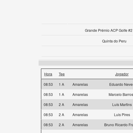
Grande Prémio ACP Golfe #2 
Quinta do Peru
Hora
Tee
Jogador
08:53
1 A
Amarelas
Eduardo Neve
08:53
1 A
Amarelas
Marcelo Barro
08:53
2 A
Amarelas
Luís Martins
08:53
2 A
Amarelas
Luis Pires
08:53
2 A
Amarelas
Bruno Ricardo Fr