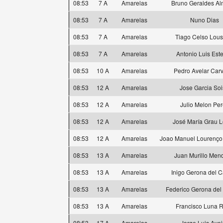
08:53
7 A
Amarelas
Bruno Geraldes Al
08:53
7 A
Amarelas
Nuno Dias
08:53
7 A
Amarelas
Tiago Celso Lou
08:53
7 A
Amarelas
Antonio Luis Est
08:53
10 A
Amarelas
Pedro Avelar Car
08:53
12 A
Amarelas
Jose Garcia So
08:53
12 A
Amarelas
Julio Melon Per
08:53
12 A
Amarelas
José María Grau 
08:53
12 A
Amarelas
Joao Manuel Lourenço
08:53
13 A
Amarelas
Juan Murillo Men
08:53
13 A
Amarelas
Inigo Gerona del 
08:53
13 A
Amarelas
Federico Gerona de
08:53
13 A
Amarelas
Francisco Luna 
08:53
17 A
Amarelas
Jorge Luis Avei