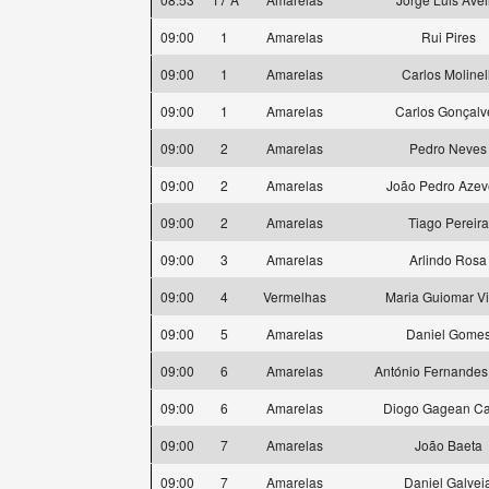
09:00
1
Amarelas
Rui Pires
09:00
1
Amarelas
Carlos Molinell
09:00
1
Amarelas
Carlos Gonçalv
09:00
2
Amarelas
Pedro Neves
09:00
2
Amarelas
João Pedro Aze
09:00
2
Amarelas
Tiago Pereira
09:00
3
Amarelas
Arlindo Rosa
09:00
4
Vermelhas
Maria Guiomar Vi
09:00
5
Amarelas
Daniel Gome
09:00
6
Amarelas
António Fernandes
09:00
6
Amarelas
Diogo Gagean Ca
09:00
7
Amarelas
João Baeta
09:00
7
Amarelas
Daniel Galvei