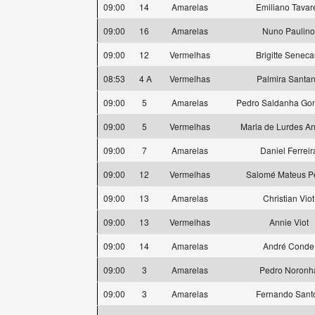
09:00
14
Amarelas
Emiliano Tavar
09:00
16
Amarelas
Nuno Paulino
09:00
12
Vermelhas
Brigitte Seneca
08:53
4 A
Vermelhas
Palmira Santa
09:00
5
Amarelas
Pedro Saldanha Gon
09:00
5
Vermelhas
Maria de Lurdes A
09:00
7
Amarelas
Daniel Ferreir
09:00
12
Vermelhas
Salomé Mateus P
09:00
13
Amarelas
Christian Viot
09:00
13
Vermelhas
Annie Viot
09:00
14
Amarelas
André Conde
09:00
3
Amarelas
Pedro Noronh
09:00
3
Amarelas
Fernando Sant