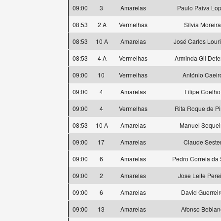
09:00
3
Amarelas
Paulo Paiva Lo
08:53
2 A
Vermelhas
Sílvia Moreira
08:53
10 A
Amarelas
José Carlos Lour
08:53
4 A
Vermelhas
Arminda Gil Dete
09:00
10
Vermelhas
António Caeir
09:00
4
Amarelas
Filipe Coelho
09:00
4
Vermelhas
Rita Roque de P
08:53
10 A
Amarelas
Manuel Sequei
09:00
17
Amarelas
Claude Seste
09:00
6
Amarelas
Pedro Correia da 
09:00
2
Amarelas
Jose Leite Pere
09:00
6
Amarelas
David Guerrei
09:00
13
Amarelas
Afonso Bebian