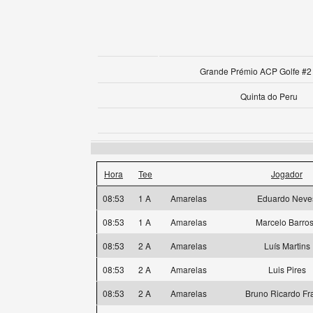
Grande Prémio ACP Golfe #2 
Quinta do Peru
Hora
Tee
Jogador
08:53
1 A
Amarelas
Eduardo Neve
08:53
1 A
Amarelas
Marcelo Barro
08:53
2 A
Amarelas
Luís Martins
08:53
2 A
Amarelas
Luis Pires
08:53
2 A
Amarelas
Bruno Ricardo Fr