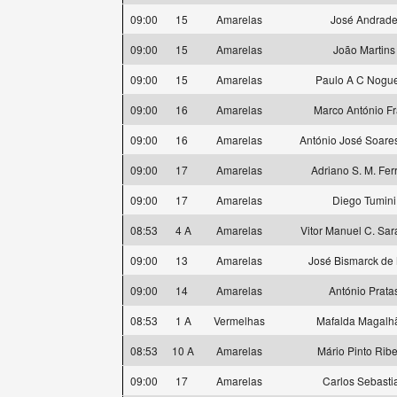
09:00
15
Amarelas
José Andrad
09:00
15
Amarelas
João Martins
09:00
15
Amarelas
Paulo A C Nogue
09:00
16
Amarelas
Marco António F
09:00
16
Amarelas
António José Soare
09:00
17
Amarelas
Adriano S. M. Fer
09:00
17
Amarelas
Diego Tumini
08:53
4 A
Amarelas
Vitor Manuel C. Sa
09:00
13
Amarelas
José Bismarck de
09:00
14
Amarelas
António Prata
08:53
1 A
Vermelhas
Mafalda Magalh
08:53
10 A
Amarelas
Mário Pinto Ribe
09:00
17
Amarelas
Carlos Sebasti