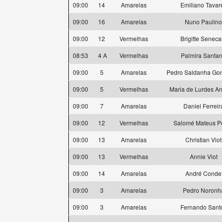
09:00
14
Amarelas
Emiliano Tavar
09:00
16
Amarelas
Nuno Paulino
09:00
12
Vermelhas
Brigitte Seneca
08:53
4 A
Vermelhas
Palmira Santa
09:00
5
Amarelas
Pedro Saldanha Gon
09:00
5
Vermelhas
Maria de Lurdes A
09:00
7
Amarelas
Daniel Ferreir
09:00
12
Vermelhas
Salomé Mateus P
09:00
13
Amarelas
Christian Viot
09:00
13
Vermelhas
Annie Viot
09:00
14
Amarelas
André Conde
09:00
3
Amarelas
Pedro Noronh
09:00
3
Amarelas
Fernando Sant