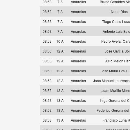
08:53
7 A
Amarelas
Bruno Geraldes Al
08:53
7 A
Amarelas
Nuno Dias
08:53
7 A
Amarelas
Tiago Celso Lou
08:53
7 A
Amarelas
Antonio Luis Est
08:53
10 A
Amarelas
Pedro Avelar Car
08:53
12 A
Amarelas
Jose Garcia So
08:53
12 A
Amarelas
Julio Melon Per
08:53
12 A
Amarelas
José María Grau 
08:53
12 A
Amarelas
Joao Manuel Lourenço
08:53
13 A
Amarelas
Juan Murillo Men
08:53
13 A
Amarelas
Inigo Gerona del 
08:53
13 A
Amarelas
Federico Gerona de
08:53
13 A
Amarelas
Francisco Luna 
08:53
17 A
Amarelas
Jorge Luis Avei