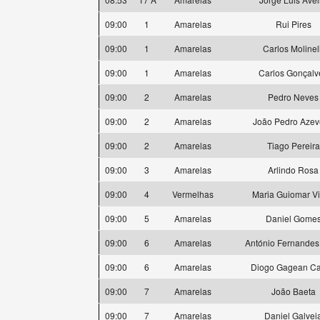
09:00
1
Amarelas
Rui Pires
09:00
1
Amarelas
Carlos Molinell
09:00
1
Amarelas
Carlos Gonçalv
09:00
2
Amarelas
Pedro Neves
09:00
2
Amarelas
João Pedro Aze
09:00
2
Amarelas
Tiago Pereira
09:00
3
Amarelas
Arlindo Rosa
09:00
4
Vermelhas
Maria Guiomar Vi
09:00
5
Amarelas
Daniel Gome
09:00
6
Amarelas
António Fernandes
09:00
6
Amarelas
Diogo Gagean Ca
09:00
7
Amarelas
João Baeta
09:00
7
Amarelas
Daniel Galvei