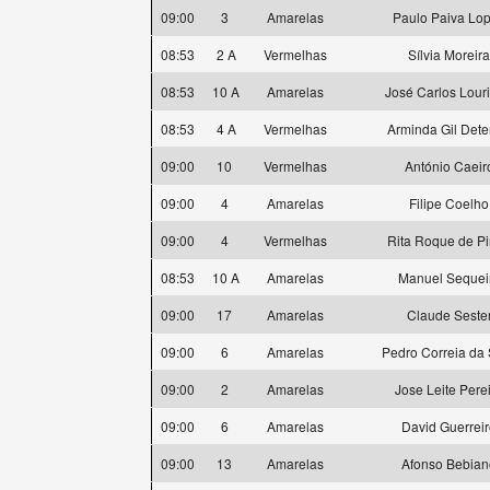
09:00
3
Amarelas
Paulo Paiva Lo
08:53
2 A
Vermelhas
Sílvia Moreira
08:53
10 A
Amarelas
José Carlos Lour
08:53
4 A
Vermelhas
Arminda Gil Dete
09:00
10
Vermelhas
António Caeir
09:00
4
Amarelas
Filipe Coelho
09:00
4
Vermelhas
Rita Roque de P
08:53
10 A
Amarelas
Manuel Sequei
09:00
17
Amarelas
Claude Seste
09:00
6
Amarelas
Pedro Correia da 
09:00
2
Amarelas
Jose Leite Pere
09:00
6
Amarelas
David Guerrei
09:00
13
Amarelas
Afonso Bebian