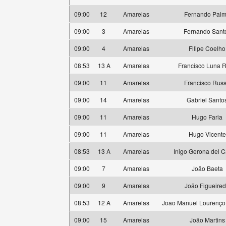
09:00
12
Amarelas
Fernando Pal
09:00
3
Amarelas
Fernando Sant
09:00
4
Amarelas
Filipe Coelho
08:53
13 A
Amarelas
Francisco Luna 
09:00
11
Amarelas
Francisco Rus
09:00
14
Amarelas
Gabriel Santo
09:00
11
Amarelas
Hugo Faria
09:00
11
Amarelas
Hugo Vicente
08:53
13 A
Amarelas
Inigo Gerona del 
09:00
7
Amarelas
João Baeta
09:00
9
Amarelas
João Figueire
08:53
12 A
Amarelas
Joao Manuel Lourenço
09:00
15
Amarelas
João Martins