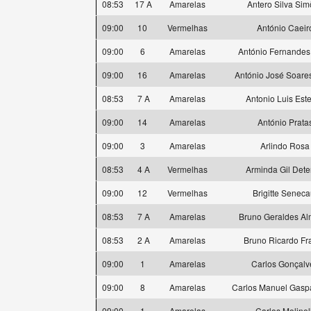
08:53
17 A
Amarelas
Antero Silva Si
09:00
10
Vermelhas
António Caeir
09:00
6
Amarelas
António Fernandes
09:00
16
Amarelas
António José Soare
08:53
7 A
Amarelas
Antonio Luis Est
09:00
14
Amarelas
António Prata
09:00
3
Amarelas
Arlindo Rosa
08:53
4 A
Vermelhas
Arminda Gil Dete
09:00
12
Vermelhas
Brigitte Seneca
08:53
7 A
Amarelas
Bruno Geraldes Al
08:53
2 A
Amarelas
Bruno Ricardo Fr
09:00
1
Amarelas
Carlos Gonçalv
09:00
8
Amarelas
Carlos Manuel Gasp
09:00
1
Amarelas
Carlos Molinell