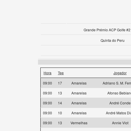
Grande Prémio ACP Golfe #2 
Quinta do Peru
Hora
Tee
Jogador
09:00
17
Amarelas
Adriano S. M. Fer
09:00
13
Amarelas
Afonso Bebian
09:00
14
Amarelas
André Conde
09:00
10
Amarelas
André Matos Di
09:00
13
Vermelhas
Annie Viot