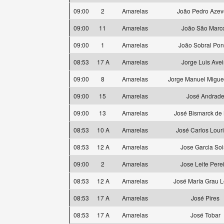
09:00
2
Amarelas
João Pedro Aze
09:00
11
Amarelas
João São Marc
09:00
1
Amarelas
João Sobral Pon
08:53
17 A
Amarelas
Jorge Luis Avei
09:00
8
Amarelas
Jorge Manuel Miguel
09:00
15
Amarelas
José Andrad
09:00
13
Amarelas
José Bismarck de
08:53
10 A
Amarelas
José Carlos Lour
08:53
12 A
Amarelas
Jose Garcia So
09:00
2
Amarelas
Jose Leite Pere
08:53
12 A
Amarelas
José María Grau 
08:53
17 A
Amarelas
José Pires
08:53
17 A
Amarelas
José Tobar