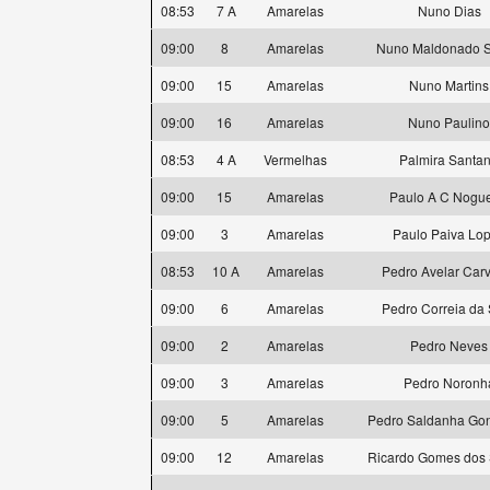
08:53
7 A
Amarelas
Nuno Dias
09:00
8
Amarelas
Nuno Maldonado 
09:00
15
Amarelas
Nuno Martins
09:00
16
Amarelas
Nuno Paulino
08:53
4 A
Vermelhas
Palmira Santa
09:00
15
Amarelas
Paulo A C Nogue
09:00
3
Amarelas
Paulo Paiva Lo
08:53
10 A
Amarelas
Pedro Avelar Car
09:00
6
Amarelas
Pedro Correia da 
09:00
2
Amarelas
Pedro Neves
09:00
3
Amarelas
Pedro Noronh
09:00
5
Amarelas
Pedro Saldanha Gon
09:00
12
Amarelas
Ricardo Gomes dos 