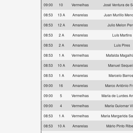
09:00
10
Vermelhas
José Ventura de 
08:53
13 A
Amarelas
Juan Murillo Men
08:53
12 A
Amarelas
Julio Melon Per
08:53
2 A
Amarelas
Luís Martins
08:53
2 A
Amarelas
Luis Pires
08:53
1 A
Vermelhas
Mafalda Magalh
08:53
10 A
Amarelas
Manuel Sequei
08:53
1 A
Amarelas
Marcelo Barro
09:00
16
Amarelas
Marco António F
09:00
5
Vermelhas
Maria de Lurdes A
09:00
4
Vermelhas
Maria Guiomar Vi
08:53
1 A
Vermelhas
Maria Margarida S
08:53
10 A
Amarelas
Mário Pinto Ribe