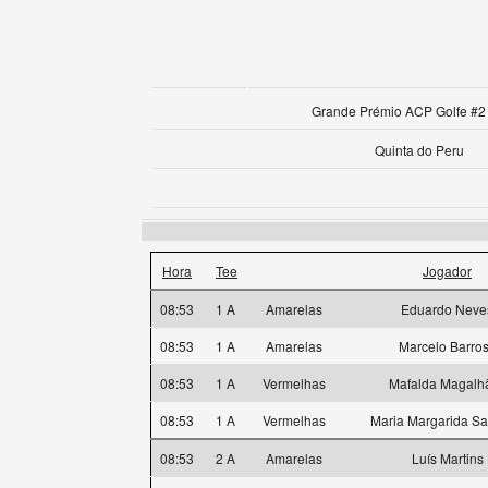
Grande Prémio ACP Golfe #2 
Quinta do Peru
Hora
Tee
Jogador
08:53
1 A
Amarelas
Eduardo Neve
08:53
1 A
Amarelas
Marcelo Barro
08:53
1 A
Vermelhas
Mafalda Magalh
08:53
1 A
Vermelhas
Maria Margarida S
08:53
2 A
Amarelas
Luís Martins