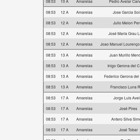
08:53
10 A
Amarelas
Pedro Avelar Car
08:53
12 A
Amarelas
Jose Garcia So
08:53
12 A
Amarelas
Julio Melon Per
08:53
12 A
Amarelas
José María Grau 
08:53
12 A
Amarelas
Joao Manuel Lourenço
08:53
13 A
Amarelas
Juan Murillo Men
08:53
13 A
Amarelas
Inigo Gerona del 
08:53
13 A
Amarelas
Federico Gerona de
08:53
13 A
Amarelas
Francisco Luna 
08:53
17 A
Amarelas
Jorge Luis Avei
08:53
17 A
Amarelas
José Pires
08:53
17 A
Amarelas
Antero Silva Si
08:53
17 A
Amarelas
José Tobar