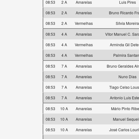
08:53
2 A
Amarelas
Luis Pires
08:53
2 A
Amarelas
Bruno Ricardo Fr
08:53
2 A
Vermelhas
Sílvia Moreira
08:53
4 A
Amarelas
Vitor Manuel C. Sa
08:53
4 A
Vermelhas
Arminda Gil Dete
08:53
4 A
Vermelhas
Palmira Santa
08:53
7 A
Amarelas
Bruno Geraldes Al
08:53
7 A
Amarelas
Nuno Dias
08:53
7 A
Amarelas
Tiago Celso Lou
08:53
7 A
Amarelas
Antonio Luis Est
08:53
10 A
Amarelas
Mário Pinto Ribe
08:53
10 A
Amarelas
Manuel Sequei
08:53
10 A
Amarelas
José Carlos Lour