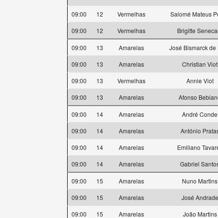
09:00
12
Vermelhas
Salomé Mateus P
09:00
12
Vermelhas
Brigitte Seneca
09:00
13
Amarelas
José Bismarck de
09:00
13
Amarelas
Christian Viot
09:00
13
Vermelhas
Annie Viot
09:00
13
Amarelas
Afonso Bebian
09:00
14
Amarelas
André Conde
09:00
14
Amarelas
António Prata
09:00
14
Amarelas
Emiliano Tavar
09:00
14
Amarelas
Gabriel Santo
09:00
15
Amarelas
Nuno Martins
09:00
15
Amarelas
José Andrad
09:00
15
Amarelas
João Martins