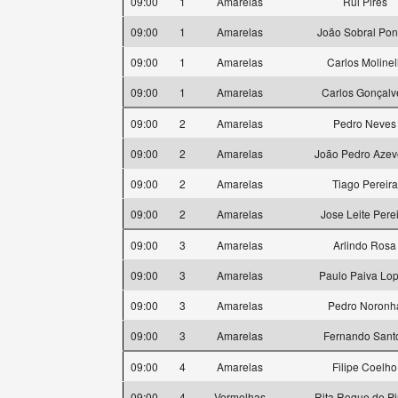
09:00
1
Amarelas
Rui Pires
09:00
1
Amarelas
João Sobral Pon
09:00
1
Amarelas
Carlos Molinell
09:00
1
Amarelas
Carlos Gonçalv
09:00
2
Amarelas
Pedro Neves
09:00
2
Amarelas
João Pedro Aze
09:00
2
Amarelas
Tiago Pereira
09:00
2
Amarelas
Jose Leite Pere
09:00
3
Amarelas
Arlindo Rosa
09:00
3
Amarelas
Paulo Paiva Lo
09:00
3
Amarelas
Pedro Noronh
09:00
3
Amarelas
Fernando Sant
09:00
4
Amarelas
Filipe Coelho
09:00
4
Vermelhas
Rita Roque de P