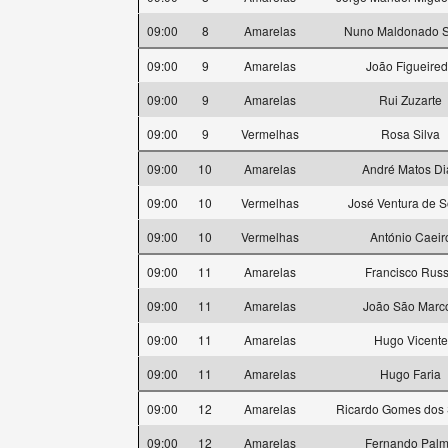
09:00
8
Amarelas
Nuno Maldonado 
09:00
9
Amarelas
João Figueire
09:00
9
Amarelas
Rui Zuzarte
09:00
9
Vermelhas
Rosa Silva
09:00
10
Amarelas
André Matos Di
09:00
10
Vermelhas
José Ventura de 
09:00
10
Vermelhas
António Caeir
09:00
11
Amarelas
Francisco Rus
09:00
11
Amarelas
João São Marc
09:00
11
Amarelas
Hugo Vicente
09:00
11
Amarelas
Hugo Faria
09:00
12
Amarelas
Ricardo Gomes dos 
09:00
12
Amarelas
Fernando Pal