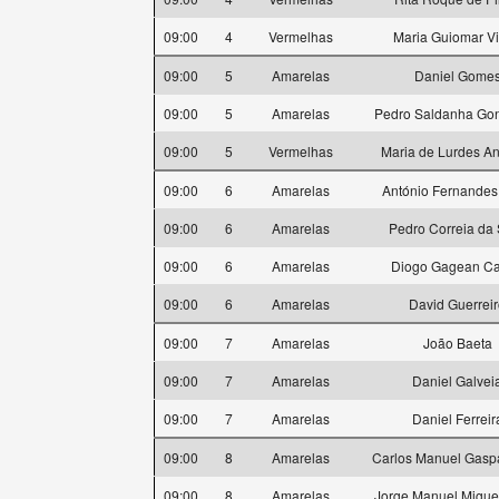
09:00
4
Vermelhas
Maria Guiomar Vi
09:00
5
Amarelas
Daniel Gome
09:00
5
Amarelas
Pedro Saldanha Gon
09:00
5
Vermelhas
Maria de Lurdes A
09:00
6
Amarelas
António Fernandes
09:00
6
Amarelas
Pedro Correia da 
09:00
6
Amarelas
Diogo Gagean Ca
09:00
6
Amarelas
David Guerrei
09:00
7
Amarelas
João Baeta
09:00
7
Amarelas
Daniel Galvei
09:00
7
Amarelas
Daniel Ferreir
09:00
8
Amarelas
Carlos Manuel Gasp
09:00
8
Amarelas
Jorge Manuel Miguel