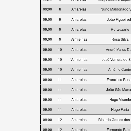
09:00
8
Amarelas
Nuno Maldonado 
09:00
9
Amarelas
João Figueire
09:00
9
Amarelas
Rui Zuzarte
09:00
9
Vermelhas
Rosa Silva
09:00
10
Amarelas
André Matos Di
09:00
10
Vermelhas
José Ventura de 
09:00
10
Vermelhas
António Caeir
09:00
11
Amarelas
Francisco Rus
09:00
11
Amarelas
João São Marc
09:00
11
Amarelas
Hugo Vicente
09:00
11
Amarelas
Hugo Faria
09:00
12
Amarelas
Ricardo Gomes dos 
09:00
12
Amarelas
Fernando Pal