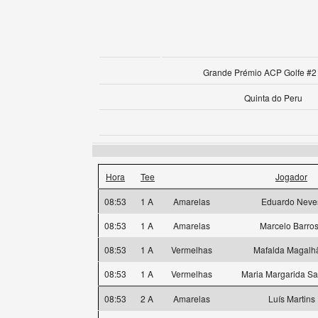
Grande Prémio ACP Golfe #2 
Quinta do Peru
Hora
Tee
Jogador
08:53
1 A
Amarelas
Eduardo Neve
08:53
1 A
Amarelas
Marcelo Barro
08:53
1 A
Vermelhas
Mafalda Magalh
08:53
1 A
Vermelhas
Maria Margarida S
08:53
2 A
Amarelas
Luís Martins