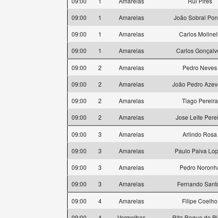
09:00
1
Amarelas
Rui Pires
09:00
1
Amarelas
João Sobral Pon
09:00
1
Amarelas
Carlos Molinell
09:00
1
Amarelas
Carlos Gonçalv
09:00
2
Amarelas
Pedro Neves
09:00
2
Amarelas
João Pedro Aze
09:00
2
Amarelas
Tiago Pereira
09:00
2
Amarelas
Jose Leite Pere
09:00
3
Amarelas
Arlindo Rosa
09:00
3
Amarelas
Paulo Paiva Lo
09:00
3
Amarelas
Pedro Noronh
09:00
3
Amarelas
Fernando Sant
09:00
4
Amarelas
Filipe Coelho
09:00
4
Vermelhas
Rita Roque de P