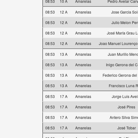
08:53
10 A
Amarelas
Pedro Avelar Car
08:53
12 A
Amarelas
Jose Garcia So
08:53
12 A
Amarelas
Julio Melon Per
08:53
12 A
Amarelas
José María Grau 
08:53
12 A
Amarelas
Joao Manuel Lourenço
08:53
13 A
Amarelas
Juan Murillo Men
08:53
13 A
Amarelas
Inigo Gerona del 
08:53
13 A
Amarelas
Federico Gerona de
08:53
13 A
Amarelas
Francisco Luna 
08:53
17 A
Amarelas
Jorge Luis Avei
08:53
17 A
Amarelas
José Pires
08:53
17 A
Amarelas
Antero Silva Si
08:53
17 A
Amarelas
José Tobar