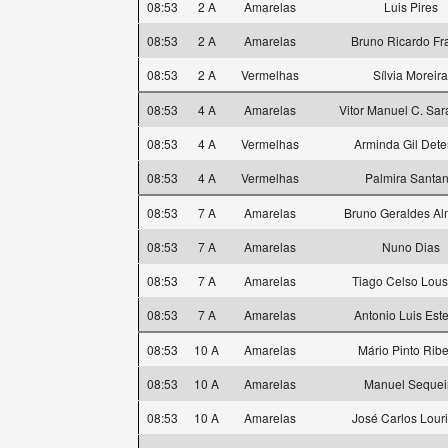
08:53
2 A
Amarelas
Luis Pires
08:53
2 A
Amarelas
Bruno Ricardo Fr
08:53
2 A
Vermelhas
Sílvia Moreira
08:53
4 A
Amarelas
Vitor Manuel C. Sa
08:53
4 A
Vermelhas
Arminda Gil Dete
08:53
4 A
Vermelhas
Palmira Santa
08:53
7 A
Amarelas
Bruno Geraldes Al
08:53
7 A
Amarelas
Nuno Dias
08:53
7 A
Amarelas
Tiago Celso Lou
08:53
7 A
Amarelas
Antonio Luis Est
08:53
10 A
Amarelas
Mário Pinto Ribe
08:53
10 A
Amarelas
Manuel Sequei
08:53
10 A
Amarelas
José Carlos Lour