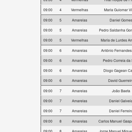
09:00
4
Vermelhas
Maria Guiomar Vi
09:00
5
Amarelas
Daniel Gome
09:00
5
Amarelas
Pedro Saldanha Gon
09:00
5
Vermelhas
Maria de Lurdes A
09:00
6
Amarelas
António Fernandes
09:00
6
Amarelas
Pedro Correia da 
09:00
6
Amarelas
Diogo Gagean Ca
09:00
6
Amarelas
David Guerrei
09:00
7
Amarelas
João Baeta
09:00
7
Amarelas
Daniel Galvei
09:00
7
Amarelas
Daniel Ferreir
09:00
8
Amarelas
Carlos Manuel Gasp
09:00
8
Amarelas
Jorge Manuel Miguel