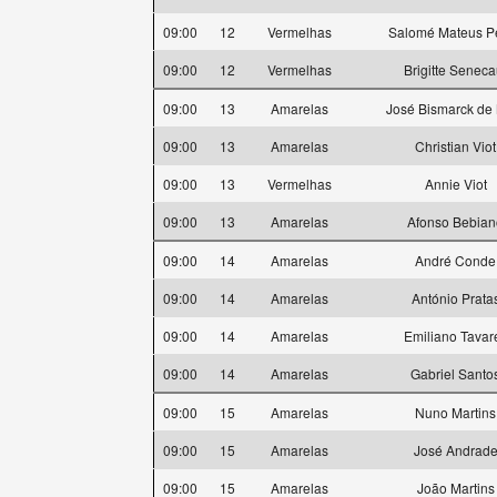
09:00
12
Vermelhas
Salomé Mateus P
09:00
12
Vermelhas
Brigitte Seneca
09:00
13
Amarelas
José Bismarck de
09:00
13
Amarelas
Christian Viot
09:00
13
Vermelhas
Annie Viot
09:00
13
Amarelas
Afonso Bebian
09:00
14
Amarelas
André Conde
09:00
14
Amarelas
António Prata
09:00
14
Amarelas
Emiliano Tavar
09:00
14
Amarelas
Gabriel Santo
09:00
15
Amarelas
Nuno Martins
09:00
15
Amarelas
José Andrad
09:00
15
Amarelas
João Martins