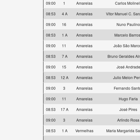
09:00
1
Amarelas
Carlos Molinell
08:53
4 A
Amarelas
Vitor Manuel C. Sa
09:00
16
Amarelas
Nuno Paulino
08:53
1 A
Amarelas
Marcelo Barro
09:00
11
Amarelas
João São Marc
08:53
7 A
Amarelas
Bruno Geraldes Al
09:00
15
Amarelas
José Andrad
08:53
12 A
Amarelas
Julio Melon Per
09:00
3
Amarelas
Fernando Sant
09:00
11
Amarelas
Hugo Faria
08:53
17 A
Amarelas
José Pires
09:00
3
Amarelas
Arlindo Rosa
08:53
1 A
Vermelhas
Maria Margarida S