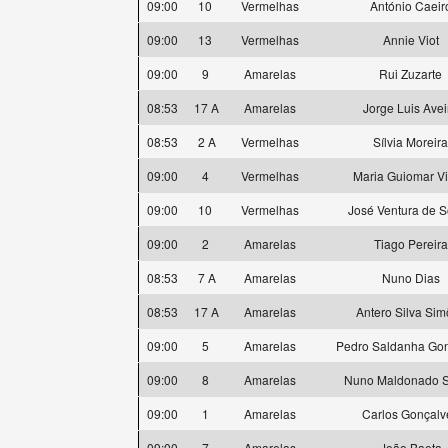
09:00
10
Vermelhas
António Caeir
09:00
13
Vermelhas
Annie Viot
09:00
9
Amarelas
Rui Zuzarte
08:53
17 A
Amarelas
Jorge Luis Avei
08:53
2 A
Vermelhas
Sílvia Moreira
09:00
4
Vermelhas
Maria Guiomar Vi
09:00
10
Vermelhas
José Ventura de 
09:00
2
Amarelas
Tiago Pereira
08:53
7 A
Amarelas
Nuno Dias
08:53
17 A
Amarelas
Antero Silva Si
09:00
5
Amarelas
Pedro Saldanha Gon
09:00
8
Amarelas
Nuno Maldonado 
09:00
1
Amarelas
Carlos Gonçalv
09:00
7
Amarelas
João Baeta