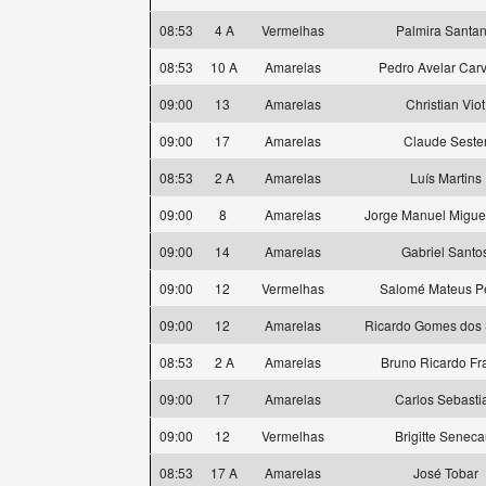
08:53
4 A
Vermelhas
Palmira Santa
08:53
10 A
Amarelas
Pedro Avelar Car
09:00
13
Amarelas
Christian Viot
09:00
17
Amarelas
Claude Seste
08:53
2 A
Amarelas
Luís Martins
09:00
8
Amarelas
Jorge Manuel Miguel
09:00
14
Amarelas
Gabriel Santo
09:00
12
Vermelhas
Salomé Mateus P
09:00
12
Amarelas
Ricardo Gomes dos 
08:53
2 A
Amarelas
Bruno Ricardo Fr
09:00
17
Amarelas
Carlos Sebasti
09:00
12
Vermelhas
Brigitte Seneca
08:53
17 A
Amarelas
José Tobar