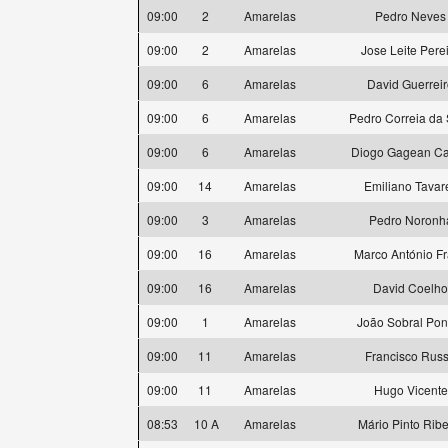
09:00
2
Amarelas
Pedro Neves
09:00
2
Amarelas
Jose Leite Pere
09:00
6
Amarelas
David Guerrei
09:00
6
Amarelas
Pedro Correia da 
09:00
6
Amarelas
Diogo Gagean Ca
09:00
14
Amarelas
Emiliano Tavar
09:00
3
Amarelas
Pedro Noronh
09:00
16
Amarelas
Marco António F
09:00
16
Amarelas
David Coelho
09:00
1
Amarelas
João Sobral Pon
09:00
11
Amarelas
Francisco Rus
09:00
11
Amarelas
Hugo Vicente
08:53
10 A
Amarelas
Mário Pinto Ribe