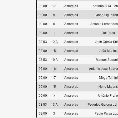
09:00
17
Amarelas
Adriano S. M. Fer
09:00
9
Amarelas
João Figueire
09:00
6
Amarelas
António Fernandes
09:00
1
Amarelas
Rui Pires
08:53
12 A
Amarelas
Jose Garcia So
09:00
15
Amarelas
João Martins
08:53
10 A
Amarelas
Manuel Sequei
09:00
16
Amarelas
António José Soare
09:00
17
Amarelas
Diego Tumini
09:00
15
Amarelas
Nuno Martins
09:00
14
Amarelas
António Prata
08:53
13 A
Amarelas
Federico Gerona de
09:00
3
Amarelas
Paulo Paiva Lo