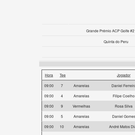
Grande Prémio ACP Golfe #2 
Quinta do Peru
Hora
Tee
Jogador
09:00
7
Amarelas
Daniel Ferreir
09:00
4
Amarelas
Filipe Coelho
09:00
9
Vermelhas
Rosa Silva
09:00
5
Amarelas
Daniel Gome
09:00
10
Amarelas
André Matos Di