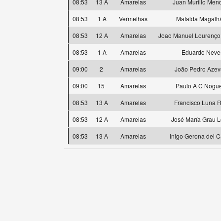
08:53
13 A
Amarelas
Juan Murillo Men
08:53
1 A
Vermelhas
Mafalda Magalh
08:53
12 A
Amarelas
Joao Manuel Lourenço
08:53
1 A
Amarelas
Eduardo Neve
09:00
2
Amarelas
João Pedro Aze
09:00
15
Amarelas
Paulo A C Nogue
08:53
13 A
Amarelas
Francisco Luna 
08:53
12 A
Amarelas
José María Grau 
08:53
13 A
Amarelas
Inigo Gerona del 