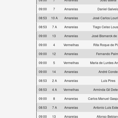
09:00
7
Amarelas
Daniel Galvei
08:53
10 A
Amarelas
José Carlos Lour
08:53
7 A
Amarelas
Tiago Celso Lou
09:00
13
Amarelas
José Bismarck de
09:00
4
Vermelhas
Rita Roque de P
09:00
12
Amarelas
Fernando Pal
09:00
5
Vermelhas
Maria de Lurdes A
09:00
14
Amarelas
André Conde
08:53
2 A
Amarelas
Luis Pires
08:53
4 A
Vermelhas
Arminda Gil Dete
09:00
8
Amarelas
Carlos Manuel Gasp
08:53
7 A
Amarelas
Antonio Luis Est
09:00
13
Amarelas
Afonso Bebian