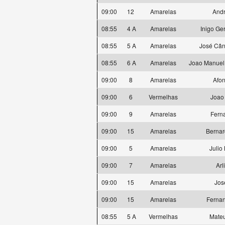
09:00
12
Amarelas
And
08:55
4 A
Amarelas
Inigo Ge
08:55
5 A
Amarelas
José Cân
08:55
6 A
Amarelas
Joao Manuel
09:00
8
Amarelas
Afon
09:00
6
Vermelhas
Joao
09:00
9
Amarelas
Fern
09:00
15
Amarelas
Bernar
09:00
5
Amarelas
Julio
09:00
7
Amarelas
Arl
09:00
15
Amarelas
Jos
09:00
15
Amarelas
Fernan
08:55
5 A
Vermelhas
Mateu