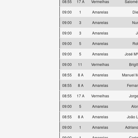
08:55
17 A
Vermelhas
Salomé
09:00
1
Amarelas
Die
09:00
3
Amarelas
Nun
09:00
3
Amarelas
J
09:00
5
Amarelas
Ro
09:00
5
Amarelas
José Mª
09:00
11
Vermelhas
Brigi
08:55
8 A
Amarelas
Manuel M
08:55
8 A
Amarelas
Ferna
08:55
17 A
Vermelhas
Jorg
09:00
5
Amarelas
Alo
08:55
8 A
Amarelas
João 
09:00
1
Amarelas
Adriano
09:00
1
Amarelas
Carlo