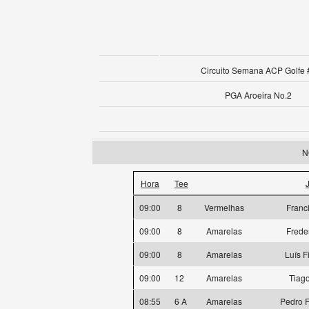
Circuito Semana ACP Golfe 
PGA Aroeira No.2
N
Hora
Tee
09:00
8
Vermelhas
Franc
09:00
8
Amarelas
Frede
09:00
8
Amarelas
Luís F
09:00
12
Amarelas
Tiag
08:55
6 A
Amarelas
Pedro F