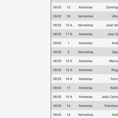
09:00
13
Amarelas
Domingo
09:00
18
Vermelhas
Víto
08:55
10 A
Vermelhas
José Ve
08:55
17 A
Amarelas
Joao Q
09:00
1
Amarelas
Antó
09:00
2
Vermelhas
Gay
08:55
10 A
Amarelas
Manue
08:55
12 A
Amarelas
Rogé
08:55
18 A
Amarelas
Fern
09:00
17
Amarelas
Keiic
08:55
10 A
Amarelas
João Carlo
09:00
14
Amarelas
Francisco
09:00
14
Vermelhas
Antó