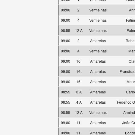
09:00
2
Vermelhas
Ann
09:00
4
Vermelhas
Fátim
08:55
12 A
Vermelhas
Palm
09:00
2
Amarelas
Rober
09:00
4
Vermelhas
Mar
09:00
10
Amarelas
Cla
09:00
16
Amarelas
Francisc
09:00
16
Amarelas
Maur
08:55
8 A
Amarelas
Carlo
08:55
4 A
Amarelas
Federico 
08:55
12 A
Vermelhas
Armind
09:00
11
Amarelas
João Ca
09:00
11
Amarelas
Bogda