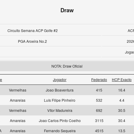
Draw
Circuito Semana ACP Golfe #2
ACP
PGA Aroeira No.2
202
Joga
NOTA: Draw Oficial
ee
Jogador
Federado
HCP Exacto
6
Vermelhas
Joao Boaventura
415
16.4
8
Amarelas
Luís Filipe Pinheiro
532
4.4
8
Vermelhas
Vítor Madureira
692
30.5
8
Amarelas
Joao Carlos Pinto Coelho
3115
30.4
 A
Amarelas
Fernando Sequeira
4515
13.5