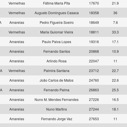
4
Vermelhas
Fátima Maria Pita
17670
21.9
4
Vermelhas
Augusto Domingues Casaca
18358
36
 A
Amarelas
Pedro Figueira Soeiro
18649
7.6
7
Vermelhas
Maria Guiomar Vieira
18811
33.3
7
Amarelas
Paulo Paiva Lopes
19316
17.1
9
Amarelas
Fernando Santos
20868
10.9
7
Amarelas
Arlindo Rosa
22047
11
 A
Vermelhas
Palmira Santana
23712
22.7
1
Amarelas
João Carlos de Matos
24760
22.6
 A
Amarelas
Fernando Palma
26863
25.5
6
Amarelas
Nuno M. Mendes Fernandes
27226
16.5
3
Amarelas
Nuno Martins
27244
18.1
5
Amarelas
Fernando Jorge Vaz
27653
11