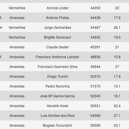
2
Vermelhas
Annica Linder
44352
22
 A
Amarelas
António Pratas
44438
17.6
 A
Vermelhas
Jorge Guimarães
44487
26.1
1
Vermelhas
Brigitte Senecaut
44932
19.5
0
Amarelas
Claude Sester
45291
21
 A
Amarelas
Francisco Ambrona Lairado
48836
15.8
4
Amarelas
Francisco Guerreiro Silva
49944
27
1
Amarelas
Diego Tumini
50370
17.8
9
Amarelas
Pedro Noronha
51570
15.1
5
Amarelas
José Mª Garcia Garcia
52345
18.1
0
Amarelas
Hendrik Hoek
52631
32.4
8
Amarelas
Luis Simões dos Reis
54599
37.1
1
Amarelas
Bogdan Furundzhi
55595
23.1