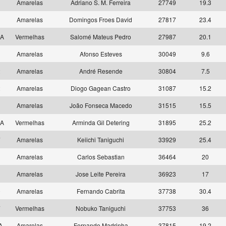
1
Amarelas
Adriano S. M. Ferreira
27749
19.3
3
Amarelas
Domingos Froes David
27817
23.4
 A
Vermelhas
Salomé Mateus Pedro
27987
20.1
8
Amarelas
Afonso Esteves
30049
9.6
2
Amarelas
André Resende
30804
7.5
2
Amarelas
Diogo Gagean Castro
31087
15.2
6
Amarelas
João Fonseca Macedo
31515
15.5
 A
Vermelhas
Arminda Gil Detering
31895
25.2
7
Amarelas
Keiichi Taniguchi
33929
25.4
1
Amarelas
Carlos Sebastian
36464
20
3
Amarelas
Jose Leite Pereira
36923
17
0
Amarelas
Fernando Cabrita
37738
30.4
7
Vermelhas
Nobuko Taniguchi
37753
36
 A
Amarelas
Fernando Madrinha
37815
19.2