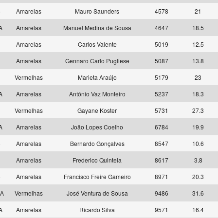
6
Amarelas
Mauro Saunders
4578
21
 A
Amarelas
Manuel Medina de Sousa
4647
18.5
6
Amarelas
Carlos Valente
5019
12.5
7
Amarelas
Gennaro Carlo Pugliese
5087
13.8
4
Vermelhas
Marieta Araújo
5179
23
 A
Amarelas
António Vaz Monteiro
5237
18.3
2
Vermelhas
Gayane Koster
5731
27.3
 A
Amarelas
João Lopes Coelho
6784
19.9
5
Amarelas
Bernardo Gonçalves
8547
10.6
8
Amarelas
Frederico Quintela
8617
3.8
6
Amarelas
Francisco Freire Gameiro
8971
20.3
 A
Vermelhas
José Ventura de Sousa
9486
31.6
 A
Amarelas
Ricardo Silva
9571
16.4