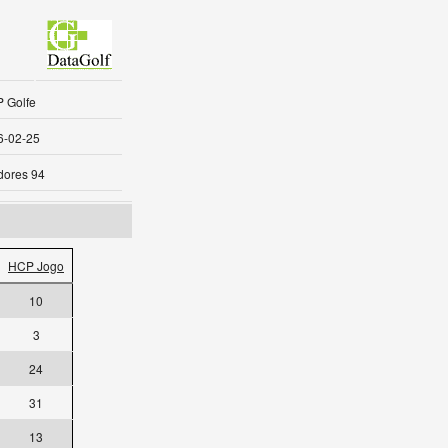
 Golfe
6-02-25
dores 94
HCP Jogo
10
3
24
31
13