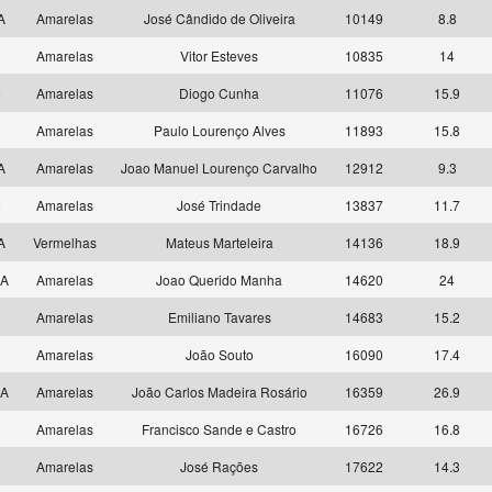
 A
Amarelas
José Cândido de Oliveira
10149
8.8
6
Amarelas
Vitor Esteves
10835
14
5
Amarelas
Diogo Cunha
11076
15.9
3
Amarelas
Paulo Lourenço Alves
11893
15.8
 A
Amarelas
Joao Manuel Lourenço Carvalho
12912
9.3
5
Amarelas
José Trindade
13837
11.7
 A
Vermelhas
Mateus Marteleira
14136
18.9
 A
Amarelas
Joao Querido Manha
14620
24
9
Amarelas
Emiliano Tavares
14683
15.2
3
Amarelas
João Souto
16090
17.4
 A
Amarelas
João Carlos Madeira Rosário
16359
26.9
4
Amarelas
Francisco Sande e Castro
16726
16.8
7
Amarelas
José Rações
17622
14.3