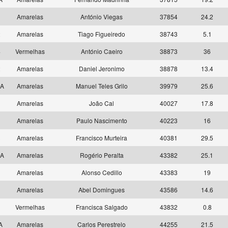
1
Amarelas
António Viegas
37854
24.2
2
Amarelas
Tiago Figueiredo
38743
5.1
4
Vermelhas
António Caeiro
38873
36
2
Amarelas
Daniel Jeronimo
38878
13.4
 A
Amarelas
Manuel Teles Grilo
39979
25.6
3
Amarelas
João Cal
40027
17.8
4
Amarelas
Paulo Nascimento
40223
16
3
Amarelas
Francisco Murteira
40381
29.5
 A
Amarelas
Rogério Peralta
43382
25.1
5
Amarelas
Alonso Cedillo
43383
19
9
Amarelas
Abel Domingues
43586
14.6
8
Vermelhas
Francisca Salgado
43832
0.8
 A
Amarelas
Carlos Perestrelo
44255
21.5