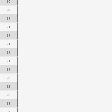
20
20
21
21
21
21
21
21
21
22
22
22
23
23