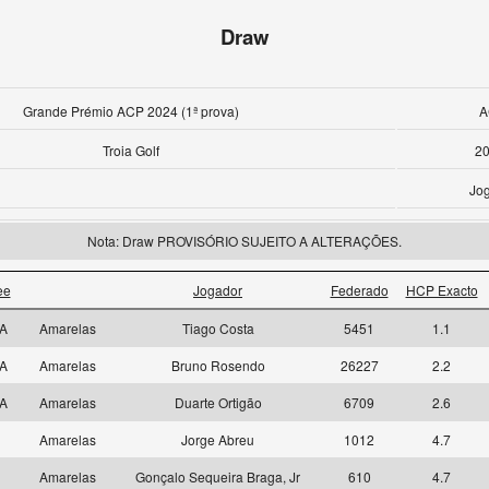
Draw
Grande Prémio ACP 2024 (1ª prova)
A
Troia Golf
20
Jo
Nota: Draw PROVISÓRIO SUJEITO A ALTERAÇÕES.
ee
Jogador
Federado
HCP Exacto
 A
Amarelas
Tiago Costa
5451
1.1
 A
Amarelas
Bruno Rosendo
26227
2.2
 A
Amarelas
Duarte Ortigão
6709
2.6
1
Amarelas
Jorge Abreu
1012
4.7
1
Amarelas
Gonçalo Sequeira Braga, Jr
610
4.7