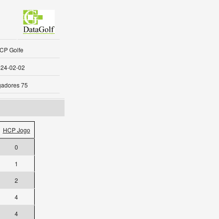
CP Golfe
24-02-02
gadores 75
HCP Jogo
0
1
2
4
4