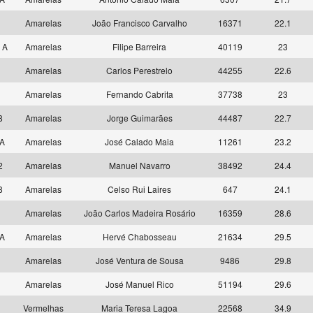
7
Amarelas
João Francisco Carvalho
16371
22.1
 A
Amarelas
Filipe Barreira
40119
23
8
Amarelas
Carlos Perestrelo
44255
22.6
8
Amarelas
Fernando Cabrita
37738
23
8
Amarelas
Jorge Guimarães
44487
22.7
 A
Amarelas
José Calado Maia
11261
23.2
2
Amarelas
Manuel Navarro
38492
24.4
8
Amarelas
Celso Rui Laires
647
24.1
7
Amarelas
João Carlos Madeira Rosário
16359
28.6
 A
Amarelas
Hervé Chabosseau
21634
29.5
5
Amarelas
José Ventura de Sousa
9486
29.8
5
Amarelas
José Manuel Rico
51194
29.6
7
Vermelhas
Maria Teresa Lagoa
22568
34.9