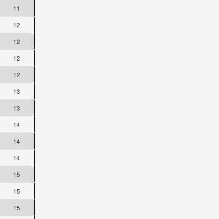
11
12
12
12
12
13
13
14
14
14
15
15
15