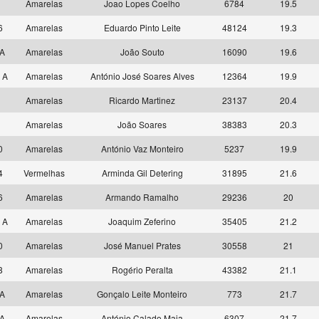
8
Amarelas
Joao Lopes Coelho
6784
19.5
6
Amarelas
Eduardo Pinto Leite
48124
19.3
 A
Amarelas
João Souto
16090
19.6
 A
Amarelas
António José Soares Alves
12364
19.9
6
Amarelas
Ricardo Martinez
23137
20.4
9
Amarelas
João Soares
38383
20.3
0
Amarelas
António Vaz Monteiro
5237
19.9
4
Vermelhas
Arminda Gil Detering
31895
21.6
6
Amarelas
Armando Ramalho
29236
20
 A
Amarelas
Joaquim Zeferino
35405
21.2
0
Amarelas
José Manuel Prates
30558
21
8
Amarelas
Rogério Peralta
43382
21.1
 A
Amarelas
Gonçalo Leite Monteiro
773
21.7
 A
Amarelas
António Calado Maia
6307
21.7