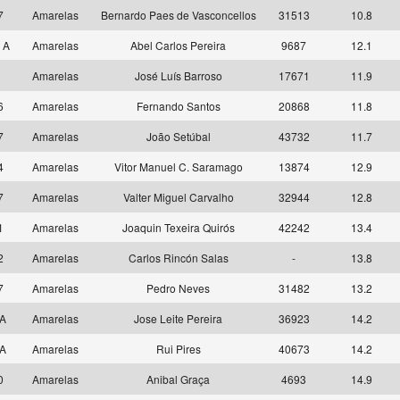
7
Amarelas
Bernardo Paes de Vasconcellos
31513
10.8
 A
Amarelas
Abel Carlos Pereira
9687
12.1
9
Amarelas
José Luís Barroso
17671
11.9
6
Amarelas
Fernando Santos
20868
11.8
7
Amarelas
João Setúbal
43732
11.7
4
Amarelas
Vitor Manuel C. Saramago
13874
12.9
7
Amarelas
Valter Miguel Carvalho
32944
12.8
1
Amarelas
Joaquin Texeira Quirós
42242
13.4
2
Amarelas
Carlos Rincón Salas
-
13.8
7
Amarelas
Pedro Neves
31482
13.2
 A
Amarelas
Jose Leite Pereira
36923
14.2
 A
Amarelas
Rui Pires
40673
14.2
0
Amarelas
Anibal Graça
4693
14.9