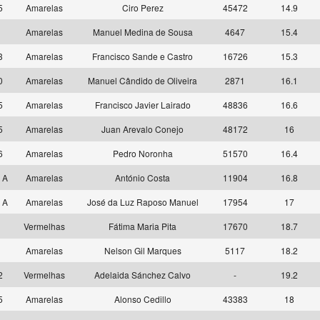
5
Amarelas
Ciro Perez
45472
14.9
8
Amarelas
Manuel Medina de Sousa
4647
15.4
3
Amarelas
Francisco Sande e Castro
16726
15.3
0
Amarelas
Manuel Cândido de Oliveira
2871
16.1
5
Amarelas
Francisco Javier Lairado
48836
16.6
5
Amarelas
Juan Arevalo Conejo
48172
16
6
Amarelas
Pedro Noronha
51570
16.4
 A
Amarelas
António Costa
11904
16.8
 A
Amarelas
José da Luz Raposo Manuel
17954
17
9
Vermelhas
Fátima Maria Pita
17670
18.7
9
Amarelas
Nelson Gil Marques
5117
18.2
2
Vermelhas
Adelaida Sánchez Calvo
-
19.2
5
Amarelas
Alonso Cedillo
43383
18