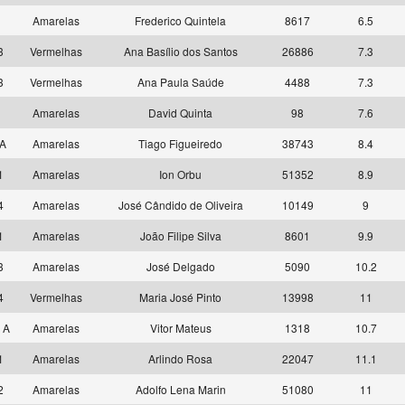
1
Amarelas
Frederico Quintela
8617
6.5
3
Vermelhas
Ana Basílio dos Santos
26886
7.3
3
Vermelhas
Ana Paula Saúde
4488
7.3
1
Amarelas
David Quinta
98
7.6
 A
Amarelas
Tiago Figueiredo
38743
8.4
1
Amarelas
Ion Orbu
51352
8.9
4
Amarelas
José Cândido de Oliveira
10149
9
1
Amarelas
João Filipe Silva
8601
9.9
3
Amarelas
José Delgado
5090
10.2
4
Vermelhas
Maria José Pinto
13998
11
 A
Amarelas
Vitor Mateus
1318
10.7
1
Amarelas
Arlindo Rosa
22047
11.1
2
Amarelas
Adolfo Lena Marin
51080
11