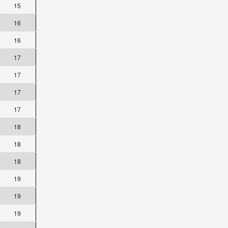
15
16
16
17
17
17
17
18
18
18
19
19
19