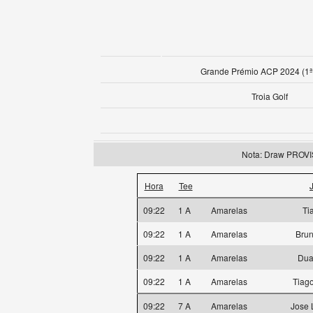
Grande Prémio ACP 2024 (1ª
Troia Golf
Nota: Draw PROV
Hora
Tee
09:22
1 A
Amarelas
Ti
09:22
1 A
Amarelas
Bru
09:22
1 A
Amarelas
Dua
09:22
1 A
Amarelas
Tiag
09:22
7 A
Amarelas
Jose 