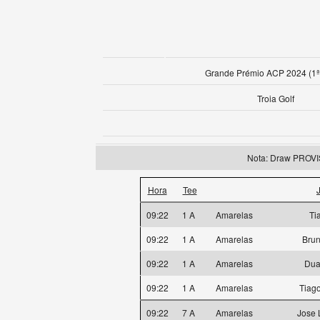
Grande Prémio ACP 2024 (1ª
Troia Golf
Nota: Draw PROV
Hora
Tee
09:22
1 A
Amarelas
Ti
09:22
1 A
Amarelas
Bru
09:22
1 A
Amarelas
Dua
09:22
1 A
Amarelas
Tiag
09:22
7 A
Amarelas
Jose 