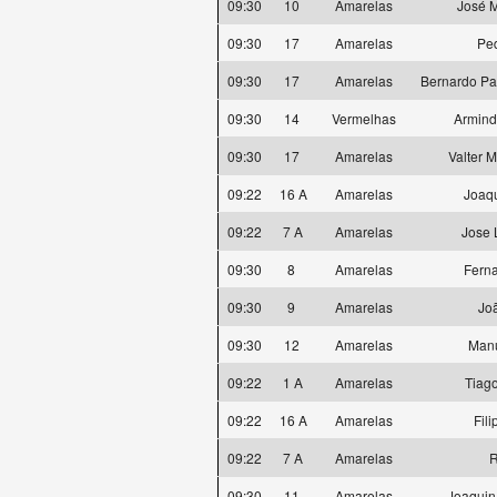
09:30
10
Amarelas
José M
09:30
17
Amarelas
Pe
09:30
17
Amarelas
Bernardo Pa
09:30
14
Vermelhas
Armind
09:30
17
Amarelas
Valter 
09:22
16 A
Amarelas
Joaqu
09:22
7 A
Amarelas
Jose 
09:30
8
Amarelas
Ferna
09:30
9
Amarelas
Jo
09:30
12
Amarelas
Manu
09:22
1 A
Amarelas
Tiag
09:22
16 A
Amarelas
Fili
09:22
7 A
Amarelas
R
09:30
11
Amarelas
Joaquin