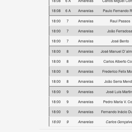
18:08
6 A
Amarelas
Carlos Miguel Cor
18:08
6 A
Amarelas
Paulo Fernando R
18:00
7
Amarelas
Raul Passos
18:00
7
Amarelas
João Ferrados
18:00
7
Amarelas
José Bento
18:00
8
Amarelas
José Manuel D`alm
18:00
8
Amarelas
Carlos Alberto Co
18:00
8
Amarelas
Frederico Felix Mo
18:00
8
Amarelas
João Serra Mend
18:00
9
Amarelas
José Luis Marti
18:00
9
Amarelas
Pedro Maria V. Co
18:00
9
Amarelas
Fernando Inácio D
18:00
9
Amarelas
Carlos Gonçalv