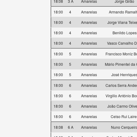
18:08
3 A
Amarelas
Jorge Girão
18:00
4
Amarelas
Armando Ramal
18:00
4
Amarelas
Jorge Viana Teixe
18:00
4
Amarelas
Benildo Lopes
18:00
4
Amarelas
Vasco Carvalho D
18:00
5
Amarelas
Francisco Moniz B
18:00
5
Amarelas
Mário Pimentel da 
18:00
5
Amarelas
José Henrique
18:00
6
Amarelas
Carlos Serra Ande
18:00
6
Amarelas
Virgilio António Bo
18:00
6
Amarelas
João Carmo Olive
18:00
6
Amarelas
Celso Rui Laire
18:08
6 A
Amarelas
Nuno Cerqueir