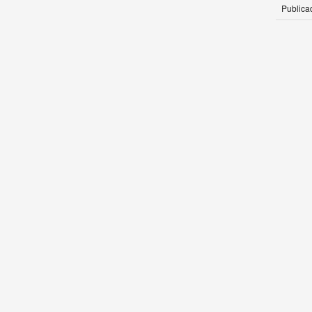
Publica