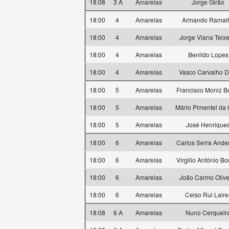
18:08
3 A
Amarelas
Jorge Girão
18:00
4
Amarelas
Armando Ramal
18:00
4
Amarelas
Jorge Viana Teixe
18:00
4
Amarelas
Benildo Lopes
18:00
4
Amarelas
Vasco Carvalho D
18:00
5
Amarelas
Francisco Moniz B
18:00
5
Amarelas
Mário Pimentel da 
18:00
5
Amarelas
José Henrique
18:00
6
Amarelas
Carlos Serra Ande
18:00
6
Amarelas
Virgilio António Bo
18:00
6
Amarelas
João Carmo Olive
18:00
6
Amarelas
Celso Rui Laire
18:08
6 A
Amarelas
Nuno Cerqueir