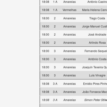
18:08
1 A
Amarelas
António Caeiro
18:08
1 A
Vermelhas
Maria Helena Carv
18:00
2
Amarelas
Tiago Costa
18:00
2
Amarelas
Jorge Manuel Cust
18:00
2
Amarelas
José Andrade
18:00
2
Amarelas
Arlindo Rosa
18:00
3
Amarelas
Fernando Sequei
18:00
3
Amarelas
António Costa
18:00
3
Amarelas
Joaquín Texeira Qu
18:00
3
Amarelas
Luis Vinagre
18:08
3 A
Amarelas
Emídio Pires Pinh
18:08
3 A
Amarelas
João Fonseca Ma
18:08
3 A
Amarelas
Simon Peter Stilw