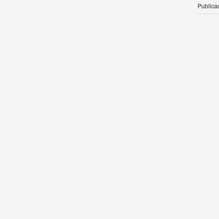
Publica