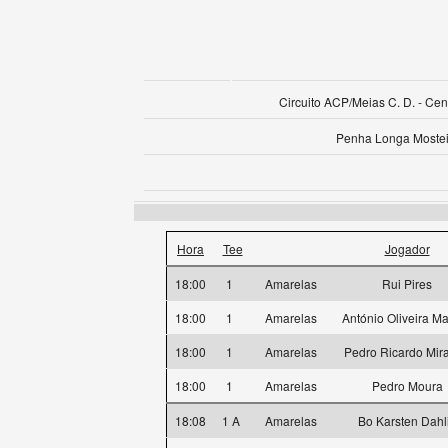
Circuito ACP/Meias C. D. - Cent
Penha Longa Mostei
Hora
Tee
Jogador
18:00
1
Amarelas
Rui Pires
18:00
1
Amarelas
António Oliveira Ma
18:00
1
Amarelas
Pedro Ricardo Mir
18:00
1
Amarelas
Pedro Moura
18:08
1 A
Amarelas
Bo Karsten Dahl