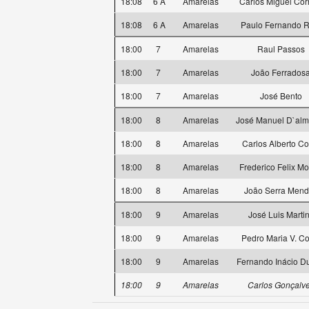
18:08
6 A
Amarelas
Carlos Miguel Cor
18:08
6 A
Amarelas
Paulo Fernando R
18:00
7
Amarelas
Raul Passos
18:00
7
Amarelas
João Ferrados
18:00
7
Amarelas
José Bento
18:00
8
Amarelas
José Manuel D`alm
18:00
8
Amarelas
Carlos Alberto Co
18:00
8
Amarelas
Frederico Felix Mo
18:00
8
Amarelas
João Serra Mend
18:00
9
Amarelas
José Luis Marti
18:00
9
Amarelas
Pedro Maria V. Co
18:00
9
Amarelas
Fernando Inácio D
18:00
9
Amarelas
Carlos Gonçalv