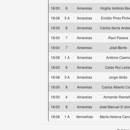
18:00
6
Amarelas
Virgilio António Bo
18:08
3 A
Amarelas
Emídio Pires Pinh
18:00
6
Amarelas
Carlos Serra Ande
18:00
7
Amarelas
Raul Passos
18:00
7
Amarelas
José Bento
18:08
1 A
Amarelas
António Caeiro
18:00
6
Amarelas
Celso Rui Laire
18:08
3 A
Amarelas
Jorge Girão
18:00
8
Amarelas
Carlos Alberto Co
18:00
4
Amarelas
Armando Ramal
18:00
8
Amarelas
José Manuel D`alm
18:08
1 A
Vermelhas
Maria Helena Carv