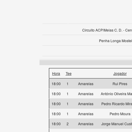
Circuito ACP/Meias C. D. - Cent
Penha Longa Mostei
Hora
Tee
Jogador
18:00
1
Amarelas
Rui Pires
18:00
1
Amarelas
António Oliveira Ma
18:00
1
Amarelas
Pedro Ricardo Mir
18:00
1
Amarelas
Pedro Moura
18:00
2
Amarelas
Jorge Manuel Cust