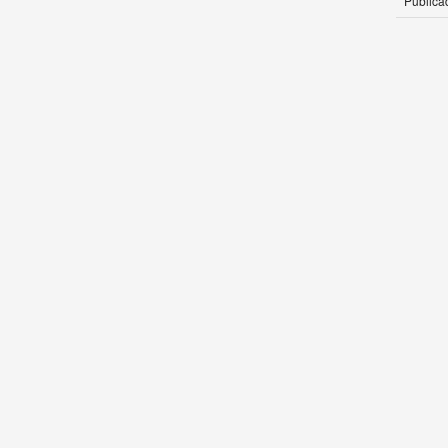
Publica