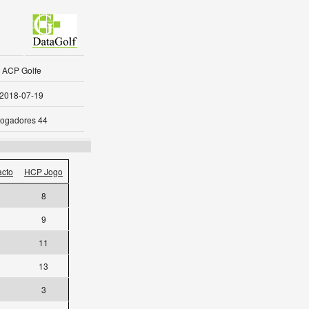
ACP Golfe
2018-07-19
ogadores 44
cto
HCP Jogo
8
9
11
13
3