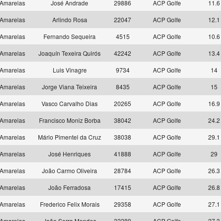
Amarelas
José Andrade
29886
ACP Golfe
11.6
Amarelas
Arlindo Rosa
22047
ACP Golfe
12.1
Amarelas
Fernando Sequeira
4515
ACP Golfe
10.6
Amarelas
Joaquín Texeira Quirós
42242
ACP Golfe
13.4
Amarelas
Luis Vinagre
9734
ACP Golfe
14
Amarelas
Jorge Viana Teixeira
8435
ACP Golfe
15
Amarelas
Vasco Carvalho Dias
20265
ACP Golfe
16.9
Amarelas
Francisco Moniz Borba
38042
ACP Golfe
24.2
Amarelas
Mário Pimentel da Cruz
38038
ACP Golfe
29.1
Amarelas
José Henriques
41888
ACP Golfe
29
Amarelas
João Carmo Oliveira
28784
ACP Golfe
26.3
Amarelas
João Ferradosa
17415
ACP Golfe
26.8
Amarelas
Frederico Felix Morais
29358
ACP Golfe
27.1
Amarelas
João Serra Mendes
32289
ACP Golfe
27.3