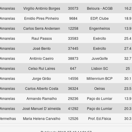
Amarelas
Virgilio António Borges
30073
Beloura - ACGB
16.2
Amarelas
Emídio Pires Pinheiro
9684
EDP, Clube
18.9
Amarelas
Carlos Serra Andersen
12258
Engenheiros
13.9
Amarelas
Raul Passos
33583
Exército
25.4
Amarelas
José Bento
37445
Exército
27.4
Amarelas
António Caeiro
38873
JuveGolfe
32.7
Amarelas
Celso Rui Laires
647
Lisbon SC
25
Amarelas
Jorge Girão
14556
Millennium BCP
30.1
Amarelas
Carlos Alberto Costa
36324
Oeiras
23.5
Amarelas
Armando Ramalho
29236
Paço do Lumiar
13.9
Amarelas
José Manuel D`almeida
41292
Paço do Lumiar
20.3
Vermelhas
Maria Helena Carvalho
12526
Prof. Ed.Física
30.3