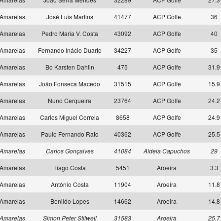
Amarelas
José Luis Martins
41477
ACP Golfe
36
Amarelas
Pedro Maria V. Costa
43092
ACP Golfe
40
Amarelas
Fernando Inácio Duarte
34227
ACP Golfe
35
Amarelas
Bo Karsten Dahlin
475
ACP Golfe
31.9
Amarelas
João Fonseca Macedo
31515
ACP Golfe
15.9
Amarelas
Nuno Cerqueira
23764
ACP Golfe
24.2
Amarelas
Carlos Miguel Correia
8658
ACP Golfe
24.9
Amarelas
Paulo Fernando Rato
40362
ACP Golfe
25.5
Amarelas
Carlos Gonçalves
41084
Aldeia Capuchos
29
Amarelas
Tiago Costa
5451
Aroeira
3.3
Amarelas
António Costa
11904
Aroeira
11.8
Amarelas
Benildo Lopes
14662
Aroeira
14.8
Amarelas
Simon Peter Stilwell
31583
Aroeira
25.7