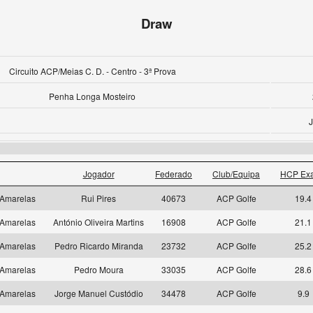
Draw
Circuito ACP/Meias C. D. - Centro - 3ª Prova
Penha Longa Mosteiro
J
Jogador
Federado
Club/Equipa
HCP Exa
Amarelas
Rui Pires
40673
ACP Golfe
19.4
Amarelas
António Oliveira Martins
16908
ACP Golfe
21.1
Amarelas
Pedro Ricardo Miranda
23732
ACP Golfe
25.2
Amarelas
Pedro Moura
33035
ACP Golfe
28.6
Amarelas
Jorge Manuel Custódio
34478
ACP Golfe
9.9