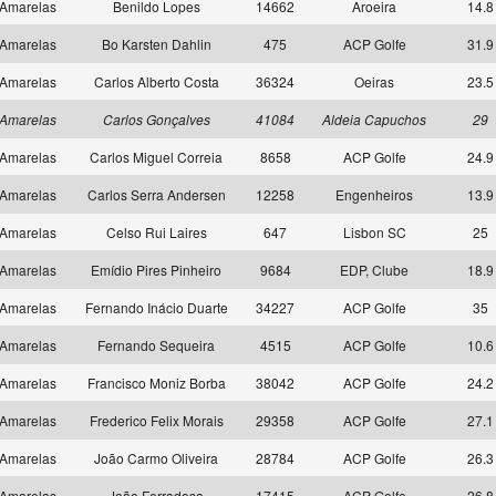
Amarelas
Benildo Lopes
14662
Aroeira
14.8
Amarelas
Bo Karsten Dahlin
475
ACP Golfe
31.9
Amarelas
Carlos Alberto Costa
36324
Oeiras
23.5
Amarelas
Carlos Gonçalves
41084
Aldeia Capuchos
29
Amarelas
Carlos Miguel Correia
8658
ACP Golfe
24.9
Amarelas
Carlos Serra Andersen
12258
Engenheiros
13.9
Amarelas
Celso Rui Laires
647
Lisbon SC
25
Amarelas
Emídio Pires Pinheiro
9684
EDP, Clube
18.9
Amarelas
Fernando Inácio Duarte
34227
ACP Golfe
35
Amarelas
Fernando Sequeira
4515
ACP Golfe
10.6
Amarelas
Francisco Moniz Borba
38042
ACP Golfe
24.2
Amarelas
Frederico Felix Morais
29358
ACP Golfe
27.1
Amarelas
João Carmo Oliveira
28784
ACP Golfe
26.3
Amarelas
João Ferradosa
17415
ACP Golfe
26.8