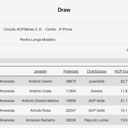
Draw
Circuito ACP/Meias C. D. - Centro - 3ª Prova
Penha Longa Mosteiro
J
Jogador
Federado
Club/Equipa
HCP Exa
Amarelas
António Caeiro
38873
JuveGolfe
32.7
Amarelas
António Costa
11904
Aroeira
11.8
Amarelas
António Oliveira Martins
16908
ACP Golfe
21.1
Amarelas
Arlindo Rosa
22047
ACP Golfe
12.1
Amarelas
Armando Ramalho
29236
Paço do Lumiar
13.9