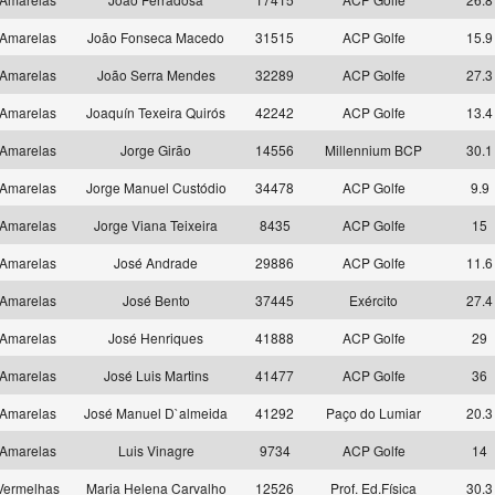
Amarelas
João Fonseca Macedo
31515
ACP Golfe
15.9
Amarelas
João Serra Mendes
32289
ACP Golfe
27.3
Amarelas
Joaquín Texeira Quirós
42242
ACP Golfe
13.4
Amarelas
Jorge Girão
14556
Millennium BCP
30.1
Amarelas
Jorge Manuel Custódio
34478
ACP Golfe
9.9
Amarelas
Jorge Viana Teixeira
8435
ACP Golfe
15
Amarelas
José Andrade
29886
ACP Golfe
11.6
Amarelas
José Bento
37445
Exército
27.4
Amarelas
José Henriques
41888
ACP Golfe
29
Amarelas
José Luis Martins
41477
ACP Golfe
36
Amarelas
José Manuel D`almeida
41292
Paço do Lumiar
20.3
Amarelas
Luis Vinagre
9734
ACP Golfe
14
Vermelhas
Maria Helena Carvalho
12526
Prof. Ed.Física
30.3