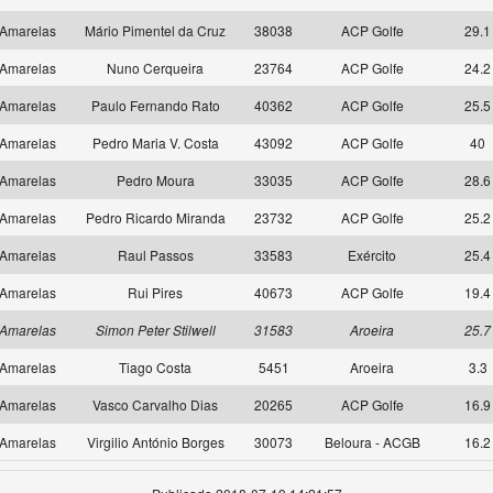
Amarelas
Mário Pimentel da Cruz
38038
ACP Golfe
29.1
Amarelas
Nuno Cerqueira
23764
ACP Golfe
24.2
Amarelas
Paulo Fernando Rato
40362
ACP Golfe
25.5
Amarelas
Pedro Maria V. Costa
43092
ACP Golfe
40
Amarelas
Pedro Moura
33035
ACP Golfe
28.6
Amarelas
Pedro Ricardo Miranda
23732
ACP Golfe
25.2
Amarelas
Raul Passos
33583
Exército
25.4
Amarelas
Rui Pires
40673
ACP Golfe
19.4
Amarelas
Simon Peter Stilwell
31583
Aroeira
25.7
Amarelas
Tiago Costa
5451
Aroeira
3.3
Amarelas
Vasco Carvalho Dias
20265
ACP Golfe
16.9
Amarelas
Virgilio António Borges
30073
Beloura - ACGB
16.2