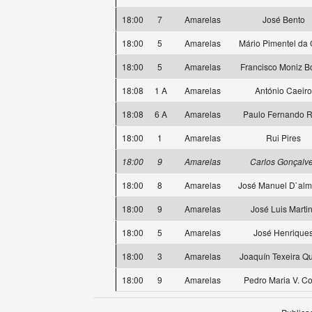
18:00
7
Amarelas
José Bento
18:00
5
Amarelas
Mário Pimentel da 
18:00
5
Amarelas
Francisco Moniz B
18:08
1 A
Amarelas
António Caeiro
18:08
6 A
Amarelas
Paulo Fernando R
18:00
1
Amarelas
Rui Pires
18:00
9
Amarelas
Carlos Gonçalv
18:00
8
Amarelas
José Manuel D`alm
18:00
9
Amarelas
José Luis Marti
18:00
5
Amarelas
José Henrique
18:00
3
Amarelas
Joaquín Texeira Qu
18:00
9
Amarelas
Pedro Maria V. Co