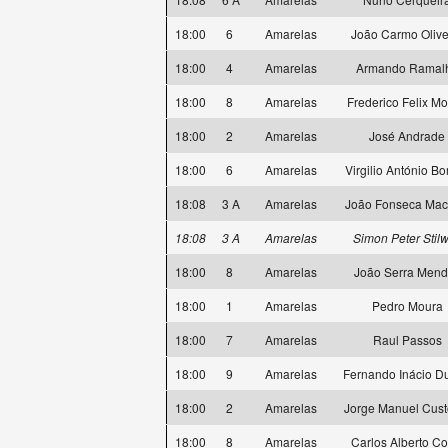
18:00
6
Amarelas
João Carmo Olive
18:00
4
Amarelas
Armando Ramal
18:00
8
Amarelas
Frederico Felix Mo
18:00
2
Amarelas
José Andrade
18:00
6
Amarelas
Virgilio António Bo
18:08
3 A
Amarelas
João Fonseca Ma
18:08
3 A
Amarelas
Simon Peter Stilw
18:00
8
Amarelas
João Serra Mend
18:00
1
Amarelas
Pedro Moura
18:00
7
Amarelas
Raul Passos
18:00
9
Amarelas
Fernando Inácio D
18:00
2
Amarelas
Jorge Manuel Cust
18:00
8
Amarelas
Carlos Alberto Co