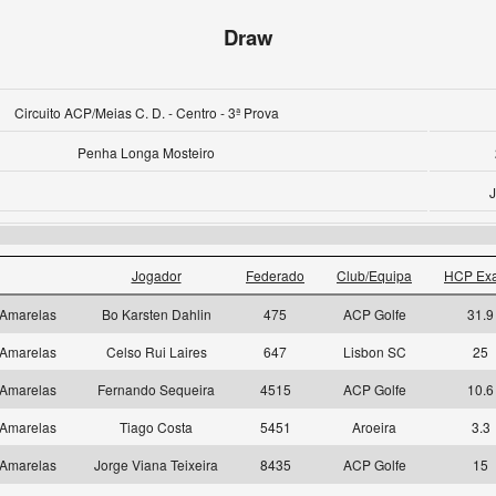
Draw
Circuito ACP/Meias C. D. - Centro - 3ª Prova
Penha Longa Mosteiro
J
Jogador
Federado
Club/Equipa
HCP Exa
Amarelas
Bo Karsten Dahlin
475
ACP Golfe
31.9
Amarelas
Celso Rui Laires
647
Lisbon SC
25
Amarelas
Fernando Sequeira
4515
ACP Golfe
10.6
Amarelas
Tiago Costa
5451
Aroeira
3.3
Amarelas
Jorge Viana Teixeira
8435
ACP Golfe
15