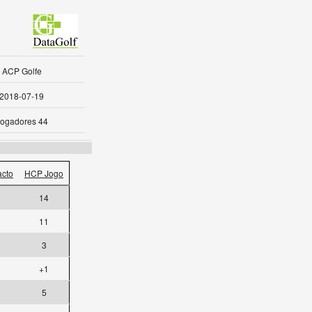
ACP Golfe
2018-07-19
ogadores 44
cto
HCP Jogo
14
11
3
+1
5