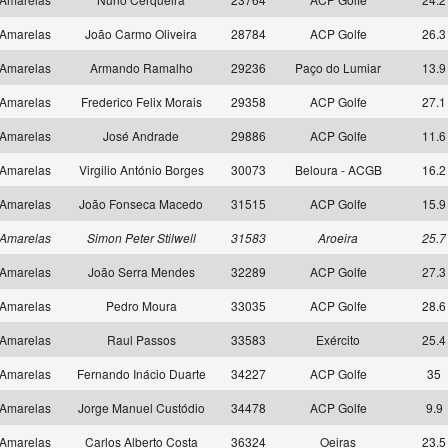
Amarelas
João Carmo Oliveira
28784
ACP Golfe
26.3
Amarelas
Armando Ramalho
29236
Paço do Lumiar
13.9
Amarelas
Frederico Felix Morais
29358
ACP Golfe
27.1
Amarelas
José Andrade
29886
ACP Golfe
11.6
Amarelas
Virgilio António Borges
30073
Beloura - ACGB
16.2
Amarelas
João Fonseca Macedo
31515
ACP Golfe
15.9
Amarelas
Simon Peter Stilwell
31583
Aroeira
25.7
Amarelas
João Serra Mendes
32289
ACP Golfe
27.3
Amarelas
Pedro Moura
33035
ACP Golfe
28.6
Amarelas
Raul Passos
33583
Exército
25.4
Amarelas
Fernando Inácio Duarte
34227
ACP Golfe
35
Amarelas
Jorge Manuel Custódio
34478
ACP Golfe
9.9
Amarelas
Carlos Alberto Costa
36324
Oeiras
23.5