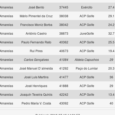
Amarelas
José Bento
37445
Exército
27.4
Amarelas
Mário Pimentel da Cruz
38038
ACP Golfe
29.1
Amarelas
Francisco Moniz Borba
38042
ACP Golfe
24.2
Amarelas
António Caeiro
38873
JuveGolfe
32.7
Amarelas
Paulo Fernando Rato
40362
ACP Golfe
25.5
Amarelas
Rui Pires
40673
ACP Golfe
19.4
Amarelas
Carlos Gonçalves
41084
Aldeia Capuchos
29
Amarelas
José Manuel D`almeida
41292
Paço do Lumiar
20.3
Amarelas
José Luis Martins
41477
ACP Golfe
36
Amarelas
José Henriques
41888
ACP Golfe
29
Amarelas
Joaquín Texeira Quirós
42242
ACP Golfe
13.4
Amarelas
Pedro Maria V. Costa
43092
ACP Golfe
40