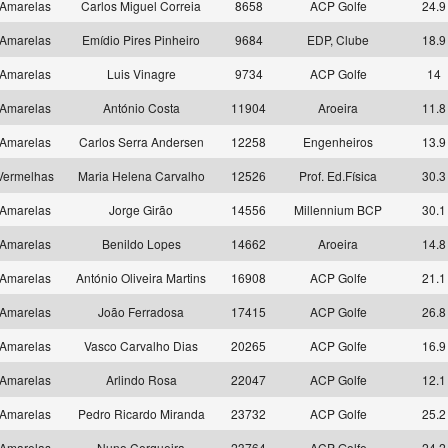
Amarelas
Carlos Miguel Correia
8658
ACP Golfe
24.9
Amarelas
Emídio Pires Pinheiro
9684
EDP, Clube
18.9
Amarelas
Luis Vinagre
9734
ACP Golfe
14
Amarelas
António Costa
11904
Aroeira
11.8
Amarelas
Carlos Serra Andersen
12258
Engenheiros
13.9
Vermelhas
Maria Helena Carvalho
12526
Prof. Ed.Física
30.3
Amarelas
Jorge Girão
14556
Millennium BCP
30.1
Amarelas
Benildo Lopes
14662
Aroeira
14.8
Amarelas
António Oliveira Martins
16908
ACP Golfe
21.1
Amarelas
João Ferradosa
17415
ACP Golfe
26.8
Amarelas
Vasco Carvalho Dias
20265
ACP Golfe
16.9
Amarelas
Arlindo Rosa
22047
ACP Golfe
12.1
Amarelas
Pedro Ricardo Miranda
23732
ACP Golfe
25.2
Amarelas
Nuno Cerqueira
23764
ACP Golfe
24.2