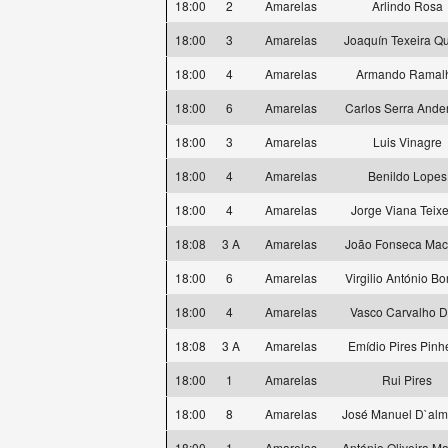
18:00
2
Amarelas
Arlindo Rosa
18:00
3
Amarelas
Joaquín Texeira Qu
18:00
4
Amarelas
Armando Ramal
18:00
6
Amarelas
Carlos Serra Ande
18:00
3
Amarelas
Luis Vinagre
18:00
4
Amarelas
Benildo Lopes
18:00
4
Amarelas
Jorge Viana Teixe
18:08
3 A
Amarelas
João Fonseca Ma
18:00
6
Amarelas
Virgilio António Bo
18:00
4
Amarelas
Vasco Carvalho D
18:08
3 A
Amarelas
Emídio Pires Pinh
18:00
1
Amarelas
Rui Pires
18:00
8
Amarelas
José Manuel D`alm
18:00
1
Amarelas
António Oliveira Ma