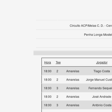
Circuito ACP/Meias C. D. - Cent
Penha Longa Mostei
Hora
Tee
Jogador
18:00
2
Amarelas
Tiago Costa
18:00
2
Amarelas
Jorge Manuel Cust
18:00
3
Amarelas
Fernando Sequei
18:00
2
Amarelas
José Andrade
18:00
3
Amarelas
António Costa