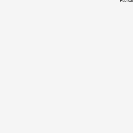
Publica