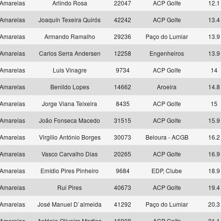
Amarelas
Arlindo Rosa
22047
ACP Golfe
12.1
Amarelas
Joaquín Texeira Quirós
42242
ACP Golfe
13.4
Amarelas
Armando Ramalho
29236
Paço do Lumiar
13.9
Amarelas
Carlos Serra Andersen
12258
Engenheiros
13.9
Amarelas
Luis Vinagre
9734
ACP Golfe
14
Amarelas
Benildo Lopes
14662
Aroeira
14.8
Amarelas
Jorge Viana Teixeira
8435
ACP Golfe
15
Amarelas
João Fonseca Macedo
31515
ACP Golfe
15.9
Amarelas
Virgilio António Borges
30073
Beloura - ACGB
16.2
Amarelas
Vasco Carvalho Dias
20265
ACP Golfe
16.9
Amarelas
Emídio Pires Pinheiro
9684
EDP, Clube
18.9
Amarelas
Rui Pires
40673
ACP Golfe
19.4
Amarelas
José Manuel D`almeida
41292
Paço do Lumiar
20.3
Amarelas
António Oliveira Martins
16908
ACP Golfe
21.1