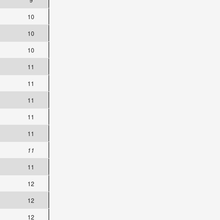
10
10
10
11
11
11
11
11
11
11
12
12
12