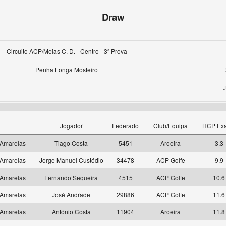
Draw
Circuito ACP/Meias C. D. - Centro - 3ª Prova
Penha Longa Mosteiro
J
Jogador
Federado
Club/Equipa
HCP Exa
Amarelas
Tiago Costa
5451
Aroeira
3.3
Amarelas
Jorge Manuel Custódio
34478
ACP Golfe
9.9
Amarelas
Fernando Sequeira
4515
ACP Golfe
10.6
Amarelas
José Andrade
29886
ACP Golfe
11.6
Amarelas
António Costa
11904
Aroeira
11.8