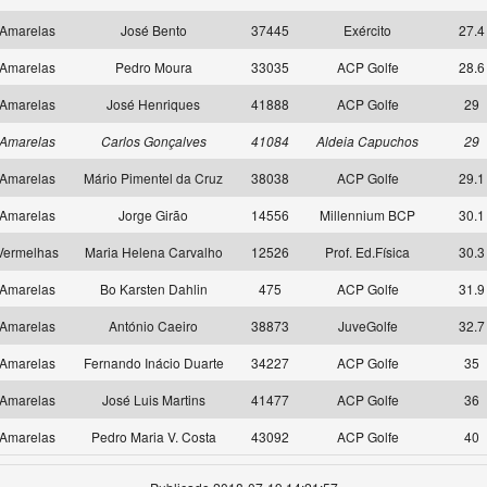
Amarelas
José Bento
37445
Exército
27.4
Amarelas
Pedro Moura
33035
ACP Golfe
28.6
Amarelas
José Henriques
41888
ACP Golfe
29
Amarelas
Carlos Gonçalves
41084
Aldeia Capuchos
29
Amarelas
Mário Pimentel da Cruz
38038
ACP Golfe
29.1
Amarelas
Jorge Girão
14556
Millennium BCP
30.1
Vermelhas
Maria Helena Carvalho
12526
Prof. Ed.Física
30.3
Amarelas
Bo Karsten Dahlin
475
ACP Golfe
31.9
Amarelas
António Caeiro
38873
JuveGolfe
32.7
Amarelas
Fernando Inácio Duarte
34227
ACP Golfe
35
Amarelas
José Luis Martins
41477
ACP Golfe
36
Amarelas
Pedro Maria V. Costa
43092
ACP Golfe
40