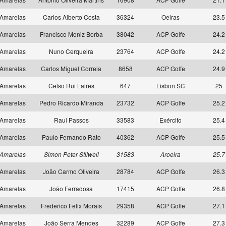
Amarelas
Carlos Alberto Costa
36324
Oeiras
23.5
Amarelas
Francisco Moniz Borba
38042
ACP Golfe
24.2
Amarelas
Nuno Cerqueira
23764
ACP Golfe
24.2
Amarelas
Carlos Miguel Correia
8658
ACP Golfe
24.9
Amarelas
Celso Rui Laires
647
Lisbon SC
25
Amarelas
Pedro Ricardo Miranda
23732
ACP Golfe
25.2
Amarelas
Raul Passos
33583
Exército
25.4
Amarelas
Paulo Fernando Rato
40362
ACP Golfe
25.5
Amarelas
Simon Peter Stilwell
31583
Aroeira
25.7
Amarelas
João Carmo Oliveira
28784
ACP Golfe
26.3
Amarelas
João Ferradosa
17415
ACP Golfe
26.8
Amarelas
Frederico Felix Morais
29358
ACP Golfe
27.1
Amarelas
João Serra Mendes
32289
ACP Golfe
27.3