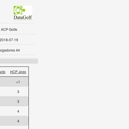
ACP Golfe
2018-07-19
ogadores 44
cto
HCP Jogo
+1
3
3
4
4