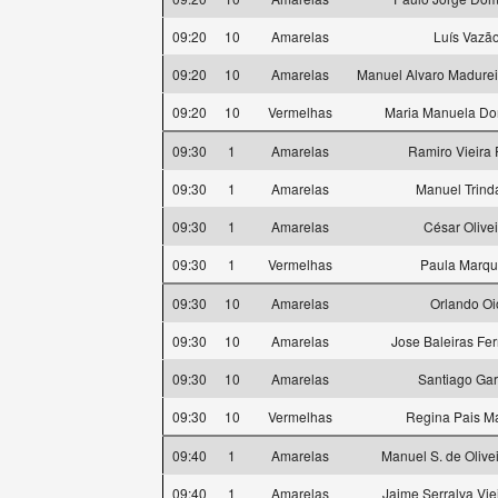
09:20
10
Amarelas
Luís Vazã
09:20
10
Amarelas
Manuel Alvaro Madurei
09:20
10
Vermelhas
Maria Manuela D
09:30
1
Amarelas
Ramiro Vieira 
09:30
1
Amarelas
Manuel Trind
09:30
1
Amarelas
César Olivei
09:30
1
Vermelhas
Paula Marq
09:30
10
Amarelas
Orlando Oi
09:30
10
Amarelas
Jose Baleiras Fe
09:30
10
Amarelas
Santiago Gar
09:30
10
Vermelhas
Regina Pais Ma
09:40
1
Amarelas
Manuel S. de Olivei
09:40
1
Amarelas
Jaime Serralva Vie