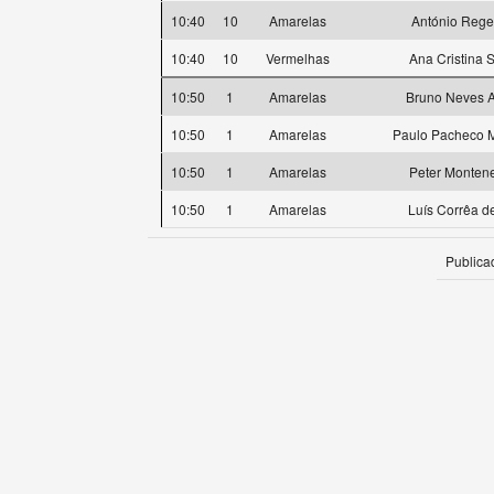
10:40
10
Amarelas
António Rege
10:40
10
Vermelhas
Ana Cristina S
10:50
1
Amarelas
Bruno Neves A
10:50
1
Amarelas
Paulo Pacheco M
10:50
1
Amarelas
Peter Monten
10:50
1
Amarelas
Luís Corrêa d
Publica