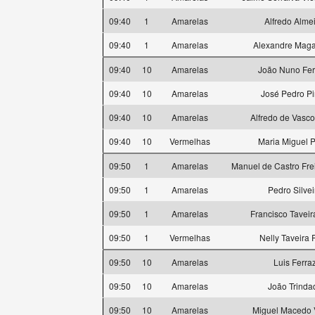
09:40
1
Amarelas
Alfredo Alme
09:40
1
Amarelas
Alexandre Maga
09:40
10
Amarelas
João Nuno Fer
09:40
10
Amarelas
José Pedro P
09:40
10
Amarelas
Alfredo de Vasc
09:40
10
Vermelhas
Maria Miguel 
09:50
1
Amarelas
Manuel de Castro Fre
09:50
1
Amarelas
Pedro Silvei
09:50
1
Amarelas
Francisco Taveir
09:50
1
Vermelhas
Nelly Taveira 
09:50
10
Amarelas
Luis Ferra
09:50
10
Amarelas
João Trinda
09:50
10
Amarelas
Miguel Macedo 