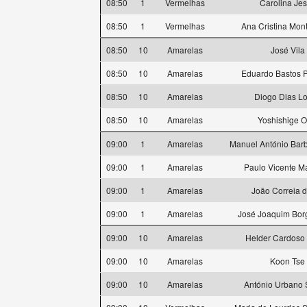
08:50
1
Vermelhas
Carolina Je
08:50
1
Vermelhas
Ana Cristina Mon
08:50
10
Amarelas
José Vila
08:50
10
Amarelas
Eduardo Bastos P
08:50
10
Amarelas
Diogo Dias L
08:50
10
Amarelas
Yoshishige O
09:00
1
Amarelas
Manuel António Barb
09:00
1
Amarelas
Paulo Vicente M
09:00
1
Amarelas
João Correia 
09:00
1
Amarelas
José Joaquim Bor
09:00
10
Amarelas
Helder Cardoso
09:00
10
Amarelas
Koon Tse
09:00
10
Amarelas
António Urbano 