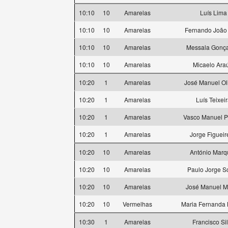
10:10
10
Amarelas
Luís Lima
10:10
10
Amarelas
Fernando João 
10:10
10
Amarelas
Messala Gonça
10:10
10
Amarelas
Micaelo Ara
10:20
1
Amarelas
José Manuel Ol
10:20
1
Amarelas
Luís Teixei
10:20
1
Amarelas
Vasco Manuel P
10:20
1
Amarelas
Jorge Figuei
10:20
10
Amarelas
António Marq
10:20
10
Amarelas
Paulo Jorge S
10:20
10
Amarelas
José Manuel M
10:20
10
Vermelhas
Maria Fernanda 
10:30
1
Amarelas
Francisco Si