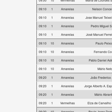
09:00
10
Vermelhas
Maria de Lourdes 
09:10
1
Amarelas
Nelson Conce
09:10
1
Amarelas
Jose Manuel Teixe
09:10
1
Amarelas
Pedro Miguel S
09:10
1
Amarelas
José Manuel Ferre
09:10
10
Amarelas
Paulo Peixo
09:10
10
Amarelas
Fernando Co
09:10
10
Amarelas
Pablo Daniel As
09:10
10
Amarelas
Mário Net
09:20
1
Amarelas
João Frederico
09:20
1
Amarelas
Jorge Alberto A. Esp
09:20
1
Amarelas
Mário Abran
09:20
1
Vermelhas
Elza de Carvalho 
09:20
10
Amarelas
Paulo Jorge Dom