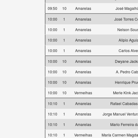
09:50
10
Amarelas
José Magalh
10:00
1
Amarelas
José Torres C
10:00
1
Amarelas
Nelson Sou
10:00
1
Amarelas
Alípio Agui
10:00
1
Amarelas
Carlos Alv
10:00
10
Amarelas
Dwyane Jack
10:00
10
Amarelas
A. Pedro Cab
10:00
10
Amarelas
Henrique Pru
10:00
10
Vermelhas
Merle Kink Ja
10:10
1
Amarelas
Rafael Cabadas
10:10
1
Amarelas
Jorge Manuel Ventur
10:10
1
Amarelas
Mario Ferreira d
10:10
1
Vermelhas
María Carmen Magda