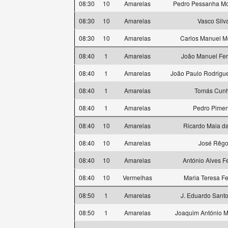
08:30
10
Amarelas
Pedro Pessanha M
08:30
10
Amarelas
Vasco Silv
08:30
10
Amarelas
Carlos Manuel M
08:40
1
Amarelas
João Manuel Fe
08:40
1
Amarelas
João Paulo Rodrigue
08:40
1
Amarelas
Tomás Cun
08:40
1
Amarelas
Pedro Pimen
08:40
10
Amarelas
Ricardo Maia da
08:40
10
Amarelas
José Rêg
08:40
10
Amarelas
António Alves Fe
08:40
10
Vermelhas
Maria Teresa Fe
08:50
1
Amarelas
J. Eduardo Sant
08:50
1
Amarelas
Joaquim António M