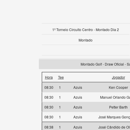
1º Torneio Circuito Centro - Montado Dia 2
Montado
Montado Golf - Draw Oficial - 
Hora
Tee
Jogador
08:30
1
Azuis
Ken Cooper
08:30
1
Azuis
Manuel Orlando Ga
08:30
1
Azuis
Petter Barth
08:30
1
Azuis
José Marques Gonç
08:38
1
Azuis
José Cândido de Ol