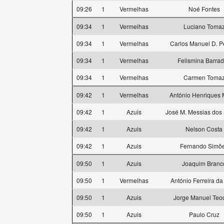
09:26
1
Vermelhas
Noé Fontes
09:34
1
Vermelhas
Luciano Toma
09:34
1
Vermelhas
Carlos Manuel D. P
09:34
1
Vermelhas
Felismina Barra
09:34
1
Vermelhas
Carmen Toma
09:42
1
Vermelhas
António Henriques 
09:42
1
Azuis
José M. Messias dos
09:42
1
Azuis
Nelson Costa
09:42
1
Azuis
Fernando Simõ
09:50
1
Azuis
Joaquim Branc
09:50
1
Vermelhas
António Ferreira da
09:50
1
Azuis
Jorge Manuel Teo
09:50
1
Azuis
Paulo Cruz