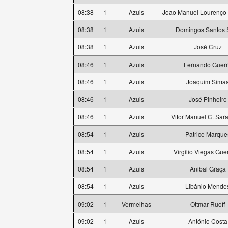
08:38
1
Azuis
Joao Manuel Lourenço
08:38
1
Azuis
Domingos Santos S
08:38
1
Azuis
José Cruz
08:46
1
Azuis
Fernando Guer
08:46
1
Azuis
Joaquim Sima
08:46
1
Azuis
José Pinheiro
08:46
1
Azuis
Vitor Manuel C. Sa
08:54
1
Azuis
Patrice Marque
08:54
1
Azuis
Virgílio Viegas Gue
08:54
1
Azuis
Anibal Graça
08:54
1
Azuis
Libânio Mende
09:02
1
Vermelhas
Ottmar Ruoff
09:02
1
Azuis
António Costa