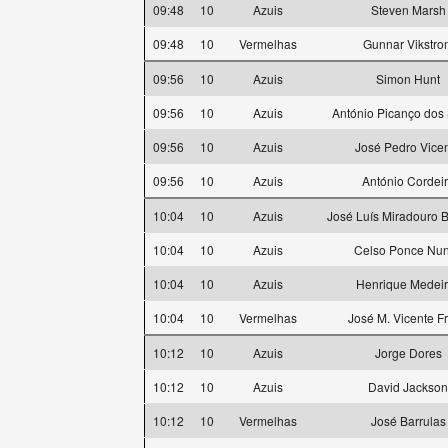
09:48
10
Azuis
Steven Marsh
09:48
10
Vermelhas
Gunnar Vikstro
09:56
10
Azuis
Simon Hunt
09:56
10
Azuis
António Picanço dos
09:56
10
Azuis
José Pedro Vice
09:56
10
Azuis
António Cordei
10:04
10
Azuis
José Luís Miradouro 
10:04
10
Azuis
Celso Ponce Nu
10:04
10
Azuis
Henrique Medei
10:04
10
Vermelhas
José M. Vicente Fr
10:12
10
Azuis
Jorge Dores
10:12
10
Azuis
David Jackson
10:12
10
Vermelhas
José Barrulas