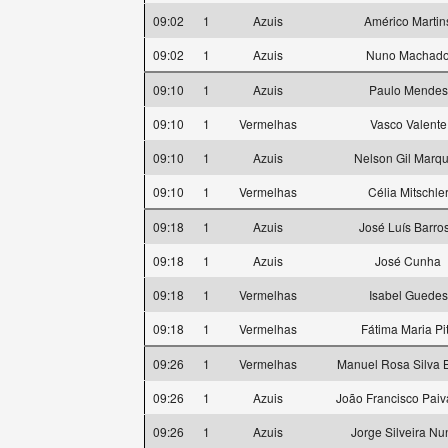
09:02
1
Azuis
Américo Martin
09:02
1
Azuis
Nuno Machad
09:10
1
Azuis
Paulo Mendes
09:10
1
Vermelhas
Vasco Valente
09:10
1
Azuis
Nelson Gil Marq
09:10
1
Vermelhas
Célia Mitschle
09:18
1
Azuis
José Luís Barro
09:18
1
Azuis
José Cunha
09:18
1
Vermelhas
Isabel Guedes
09:18
1
Vermelhas
Fátima Maria Pi
09:26
1
Vermelhas
Manuel Rosa Silva 
09:26
1
Azuis
João Francisco Paiv
09:26
1
Azuis
Jorge Silveira Nu