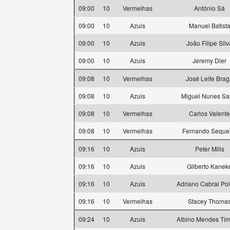
09:00
10
Vermelhas
António Sá
09:00
10
Azuis
Manuel Batist
09:00
10
Azuis
João Filipe Silv
09:00
10
Azuis
Jeremy Dier
09:08
10
Vermelhas
José Leite Bra
09:08
10
Azuis
Miguel Nunes Sa
09:08
10
Vermelhas
Carlos Valente
09:08
10
Vermelhas
Fernando Seque
09:16
10
Azuis
Peter Mills
09:16
10
Azuis
Gilberto Kanek
09:16
10
Azuis
Adriano Cabral Po
09:16
10
Vermelhas
Stacey Thoma
09:24
10
Azuis
Albino Mendes Tim