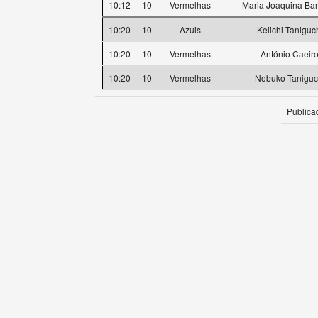
10:12
10
Vermelhas
Maria Joaquina Bar
10:20
10
Azuis
Keiichi Taniguc
10:20
10
Vermelhas
António Caeir
10:20
10
Vermelhas
Nobuko Taniguc
Publica