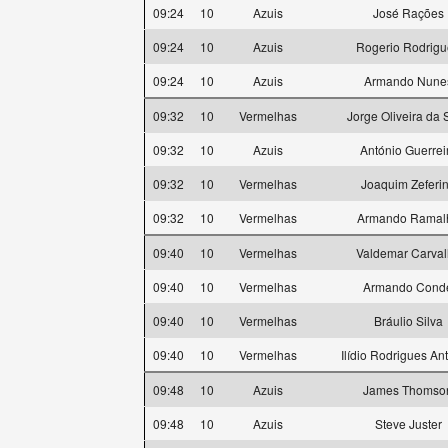
09:24
10
Azuis
José Rações
09:24
10
Azuis
Rogerio Rodrigu
09:24
10
Azuis
Armando Nune
09:32
10
Vermelhas
Jorge Oliveira da 
09:32
10
Azuis
António Guerrei
09:32
10
Vermelhas
Joaquim Zeferi
09:32
10
Vermelhas
Armando Ramal
09:40
10
Vermelhas
Valdemar Carva
09:40
10
Vermelhas
Armando Cond
09:40
10
Vermelhas
Bráulio Silva
09:40
10
Vermelhas
Ilídio Rodrigues An
09:48
10
Azuis
James Thomso
09:48
10
Azuis
Steve Juster